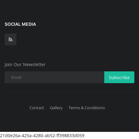
SOCIAL MEDIA
Join Our Newsletter
Subscribe
Contact
Gallery
Terms & Conditions
21d0e26a-425a-4280-ab52-ff398833d059