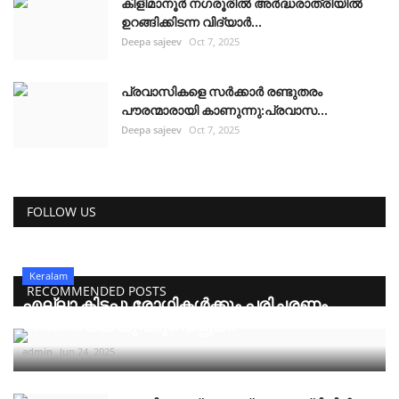
കിളിമാനൂർ നഗരൂരിൽ അർദ്ധരാത്രിയിൽ
ഉറങ്ങിക്കിടന്ന വിദ്യാർ...
Deepa sajeev
Oct 7, 2025
പ്രവാസികളെ സർക്കാർ രണ്ടുതരം
പൗരന്മാരായി കാണുന്നു:പ്രവാസ...
Deepa sajeev
Oct 7, 2025
FOLLOW US
Keralam
RECOMMENDED POSTS
എല്ലാ കിടപ്പു രോഗികൾക്കും പരിചരണം
നിർണായക ചുവടുവെപ്പുമ...
admin
Jun 24, 2025