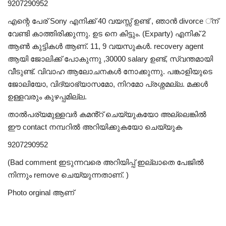
9207290952
എന്റെ പേര് Sony എനിക്ക് 40 വയസ്സ് ഉണ്ട് , ഞാൻ divorce ്ന്
വേണ്ടി കാത്തിരിക്കുന്നു. ഉട നെ കിട്ടും. (Exparty) എനിക് 2
ആൺ കുട്ടികൾ ആണ്. 11, 9 വയസുകൾ. recovery agent
ആയി ജോലിക്ക് പോകുന്നു ,30000 salary ഉണ്ട്, സ്വന്തമായി
വീടുണ്ട്. വിവാഹ ആലോചനകൾ നോക്കുന്നു. പങ്കാളിയുടെ
ജോലിയോ, വിദ്യാഭ്യാസമോ, നിറമോ പ്രശ്നമല്ല. മക്കൾ
ഉള്ളവരും കുഴപ്പമില്ല.
താൽപര്യമുള്ളവർ കമൻ്റ് ചെയ്യുകയോ അല്ലെങ്കിൽ
ഈ contact നമ്പറിൽ അറിയിക്കുകയോ ചെയ്യുക
9207290952
(Bad comment ഇടുന്നവരെ അറിയിപ്പ് ഇല്ലാതെ പേജിൽ
നിന്നും remove ചെയ്യുന്നതാണ്. )
Photo orginal ആണ്