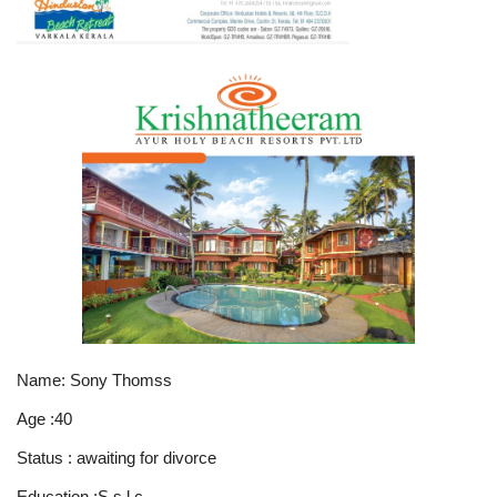
Name: Sony Thomss
Age :40
Status : awaiting for divorce
Education :S s l c