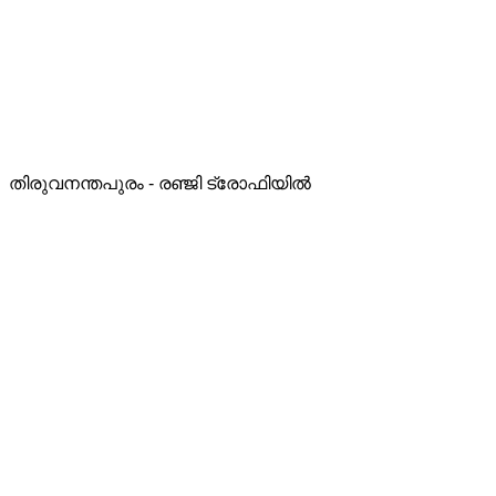
തിരുവനന്തപുരം - രഞ്ജി ട്രോഫിയിൽ