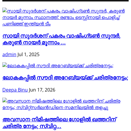
സായി സുദർശന് പകരം വാഷിംഗ്‌ടൺ സുന്ദർ,
കരുൺ നായർ മൂന്നാം ...
admin
Jul 1, 2025
ലോകകപ്പിൽ സൗദി അറേബ്യയ്ക്ക് ചരിത്രനേട്ടം;
Deepa Binu
Jun 17, 2026
അവസാന നിമിഷത്തിലെ ഗോളിൽ ഖത്തറിന്
ചരിത്ര നേട്ടം; സ്വിറ്റ...