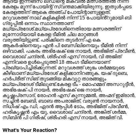
ആദ്യ ഇന്നിങ്സ് ലീഡിന്റെ മികവിൽ മത്സരത്തിൽ നിന്ന്
കേരളം മൂന്ന് പോയിന്റ് സ്വന്തമാക്കിയിരുന്നു. ഇതുൾപ്പടെ
കേരളത്തിന് ആകെ അഞ്ച് പോയിന്റാണുള്ളത്.
മറുവശത്ത് നാല് കളികളിൽ നിന്ന് 15 പോയിൻ്റുമായി ബി
ഗ്രൂപ്പിൽ ഒന്നാം സ്ഥാനത്താണ്
മധ്യപ്രദേശ്.മധ്യപ്രദേശിനെതിരായ മത്സരത്തിന്
മുന്നോടിയായി കേരള ടീമിൽ ചില മാറ്റങ്ങൾ
വരുത്തിയിട്ടുണ്ട്. പരിക്കിനെ തുടർന്ന് എ കെ
ആകർഷിനെയും എൻ പി ബേസിലിനെയും ടീമിൽ നിന്ന്
ഒഴിവാക്കി. പകരം അഭിഷേക് ജെ നായർ, അഭിജിത് പ്രവീൺ,
വൈശാഖ് ചന്ദ്രൻ, ശ്രീഹരി എസ് നായർ, വി അജിത്
എന്നിവരെ ഉൾപ്പെടുത്തി 18 അംഗ ടീമിനെയാണ്
പ്രഖ്യാപിച്ചിരിക്കുന്നത്. മറുവശത്ത് ശുഭം ശർമ്മയുടെ
കീഴിലാണ് മധ്യപ്രദേശ് കളിക്കാനിറങ്ങുക. യഷ് ദുബെ,
ഹർപ്രീത് സിങ് തുടങ്ങിയ മികവുറ്റ താരങ്ങളും
മധ്യപ്രദേശ് ടീമിലുണ്ട്.കേരള ടീം - മൊഹമ്മദ് അസറുദ്ദീൻ,
അഭിഷേക് പി നായർ, അഭിഷേക് ജെ നായർ,
കൃഷ്ണപ്രസാദ്, രോഹൻ എസ് കുന്നുമ്മൽ, അഹ്മദ് ഇമ്രാൻ,
സച്ചിൻ ബേബി, ബാബ അപരാജിത്, വരുൺ നായനാർ,
നിധീഷ് എം ഡി, ഏദൻ ആപ്പിൾ ടോം, അഭിജിത് പ്രവീൺ,
ഹരികൃഷ്ണൻ എം യു, വൈശാഖ് ചന്ദ്രൻ, അങ്കിത് ശർമ്മ,
സിബിൻ പി ഗിരീഷ്, ശ്രീഹരി എസ് നായർ, അജിത് വി.
What's Your Reaction?