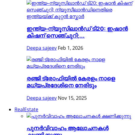
ഇന്ത്യ–ന്യൂസിലാൻഡ് ടി20: ഇഷാൻ
കിഷന് സെഞ്ചുറി;...
Deepa sajeev
Feb 1, 2026
രഞ്ജി ട്രോഫിയിൽ കേരളം നാളെ
മധ്യപ്രദേശിനെ നേരിടും
Deepa sajeev
Nov 15, 2025
RealEstate
പുനർവിവാഹം ആലോചനകൾ