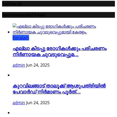
Follow Us
Recommended Posts
Keralam
എല്ലാ കിടപ്പു രോഗികൾക്കും പരിചരണം
നിർണായക ചുവടുവെപ്പുമ...
admin
Jun 24, 2025
കുറവിലങ്ങാട് താലൂക്ക് ആശുപത്രിയിൽ
പേവാർഡ് നിർമാണം പൂർത്...
admin
Jun 24, 2025