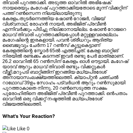
തിവാരി പുറത്താക്കി. അടുത്ത ഓവറിൽ അഭിഷേക്
നായരെയും മംഗേഷ് പുറത്താക്കിയതോടെ മൂന്ന് വിക്കറ്റിന്
പത്ത് റൺസെന്ന നിലയിലായിരുന്നു
കേരളം.തുടർന്നെത്തിയ ഷോൺ റോജർ, വിജയ്
വിശ്വനാഥ്, രോഹൻ നായർ, അഭിജിത് പ്രവീൺ
എന്നിവർക്കും പിടിച്ചു നില്ക്കാനായില്ല. ഷോൺ റോജറെ
മാധവ് തിവാരി പുറത്താക്കിയപ്പോൾ മറ്റുള്ളവരെല്ലാം
മംഗേഷിന്റെ ഇരകളായി. പവൻ ശ്രീധറും ആദിത്യ
ബൈജുവും ചേർന്ന 17 റൺസ് കൂട്ടുകെട്ടാണ്
കേരളത്തിന്റെ സ്കോർ 65ൽ എത്തിച്ചത്. കേരള ബാറ്റിങ്
നിരയിൽ രണ്ടക്കം കടന്നത് ഇവർ രണ്ടു പേർ മാത്രമാണ്.
26.2 ഓവറിൽ 65 റൺസിന് കേരളം ഓൾ ഔട്ടായി. മംഗേഷ്
യാദവ് ആറും മാധവ് തിവാരി രണ്ടും വിക്കറ്റുകൾ
വീഴ്ത്തി.മറുപടി ബാറ്റിങ്ങിന് ഇറങ്ങിയ മധ്യപ്രദേശ്
അനായാസംലക്ഷ്യത്തിലെത്തി. ക്യാപ്റ്റൻ ചഞ്ചൽ
റാഥോഡ് 39ഉം സോഹം പട്വർധൻ ആറും റൺസുമായി
പുറത്താകാതെ നിന്നു. 20 റൺസെടുത്ത സക്ഷം
പുരോഹിതിനെ അഭിജിത് പ്രവീൺ പുറത്താക്കി. ഒൻപതാം
ഓവറിൽ ഒരു വിക്കറ്റ് നഷ്ടത്തിൽ മധ്യപ്രദേശ്
വിജയത്തിലെത്തി.
What's Your Reaction?
Like
0