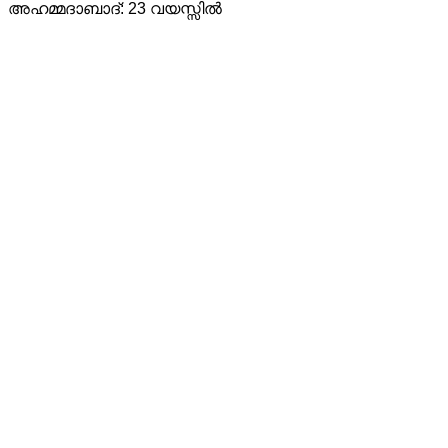
അഹമ്മദാബാദ്: 23 വയസ്സിൽ