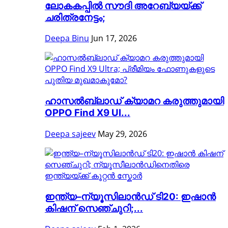
ലോകകപ്പിൽ സൗദി അറേബ്യയ്ക്ക്
ചരിത്രനേട്ടം;
Deepa Binu
Jun 17, 2026
ഹാസൽബ്ലാഡ് ക്യാമറ കരുത്തുമായി
OPPO Find X9 Ul...
Deepa sajeev
May 29, 2026
ഇന്ത്യ–ന്യൂസിലാൻഡ് ടി20: ഇഷാൻ
കിഷന് സെഞ്ചുറി;...