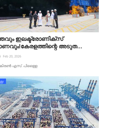
്ഞവും ഇലക്ട്രോണിക്സ്
മാണവും!കേരളത്തിന്റെ അടുത...
i
Feb 20, 2026
ട്‌ :കിരൺ എസ്. പിള്ളൈ
ogy