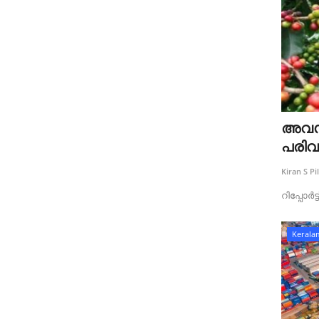
അവസരങ
പരിവ
Kiran S Pil
റിപ്പോർട
Kerala