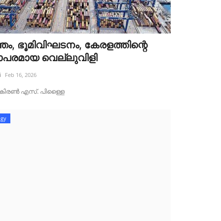
്ഞം, ഭൂമിവിഘടനം, കേരളത്തിന്റെ
പരമായ വെല്ലുവിളി
i
Feb 16, 2026
ട്‌ :കിരൺ എസ്. പിള്ളൈ
ogy