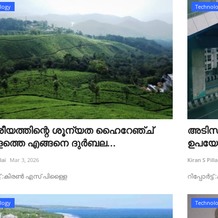
logy
Technol
ട്രീയത്തിന്റെ ശൂന്യത ഹൈറേഞ്ച്
അടിസ്
ത്തെ എങ്ങനെ ദുർബല...
ഉപയോഗ
lai
Mar 3, 2026
Kiran S Pilla
്ട്‌ :കിരൺ എസ് പിള്ളൈ
റിപ്പോർട്
logy
Technol