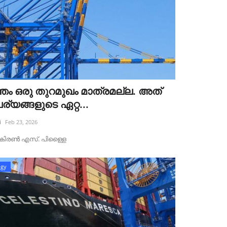
്ഞം ഒരു തുറമുഖം മാത്രമല്ല. അത്
്യങ്ങളുടെ ഏറ്റ...
i
Feb 23, 2026
ട്‌ :കിരൺ എസ്. പിള്ളൈ
ogy