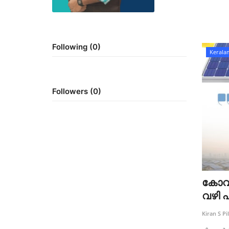
Following (0)
Kerala
Followers (0)
കോവള
വഴി 
Kiran S Pil