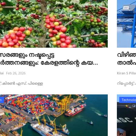
്ങളും നഷ്ടപ്പെട്ട
വിഴിഞ
ർത്തനങ്ങളും: കേരളത്തിന്റെ കയ...
താൽപര
lai
Feb 26, 2026
Kiran S Pilla
്ട്‌ :കിരൺ എസ്. പിള്ളൈ
റിപ്പോർട്
m
Technol