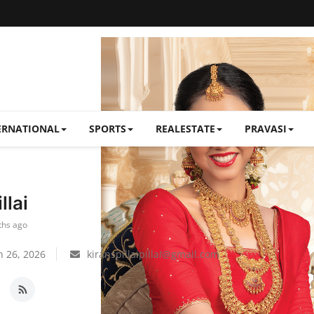
ERNATIONAL
SPORTS
REALESTATE
PRAVASI
llai
ths ago
 26, 2026
kiranspillaipillai@gmail.com