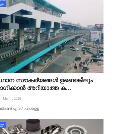
ogy
ഥാന സൗകര്യങ്ങൾ ഉണ്ടെങ്കിലും
ിക്കാൻ അറിയാത്ത ക...
i
Mar 1, 2026
ട്‌ :കിരൺ എസ്. പിള്ളൈ
ogy