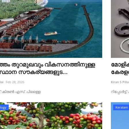
ഞ്ഞം തുറമുഖവും വികസനത്തിനുള്ള
മോളിക്
്ഥാന സൗകര്യങ്ങളുട...
കേരളത
lai
Feb 28, 2026
Kiran S Pilla
്ട്‌ :കിരൺ എസ്. പിള്ളൈ
റിപ്പോർട്
logy
Keralam