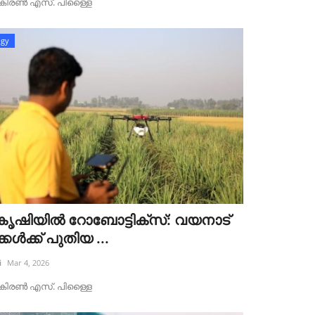
ട്‌ :കിരൺ എസ്. പിള്ളൈ
ogy
ി കൃഷിയിൽ റോബോട്ടിക്സ്: വയനാട്
കൾക്ക് പുതിയ ...
i
Mar 4, 2026
ട്‌ :കിരൺ എസ്. പിള്ളൈ