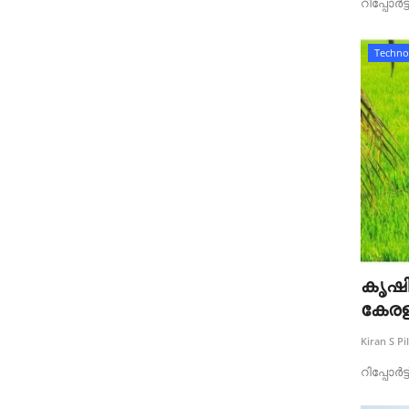
റിപ്പോർട
Techno
കൃഷിയ
കേരള
Kiran S Pil
റിപ്പോർട