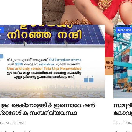
m
Keralam
ം: ടെക്‌നോളജി & ഇന്നൊവേഷൻ
സമുദ്
പ്രാദേശിക സമ്പദ് വ്യവസ്ഥ
കോവളത
lai
Mar 26, 2026
Kiran S Pilla