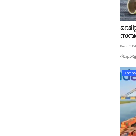
റെമിറ
സമ്പ
Kiran S Pil
റിപ്പോർട
Techno