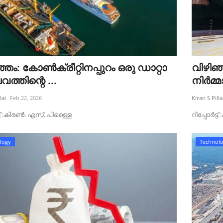
്ഞം: കോൺക്രീറ്റിനപ്പുറം ഒരു ഡാറ്റാ
വിഴിഞ
വത്തിന്റെ ...
നിർമ്
lai
Feb 22, 2026
Kiran S Pilla
്ട്‌ :കിരൺ. എസ്. പിള്ളൈ
റിപ്പോർട്
logy
Technol