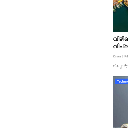
വിഴിഞ
വിപ്ല
Kiran S Pil
റിപ്പോർട
Techno