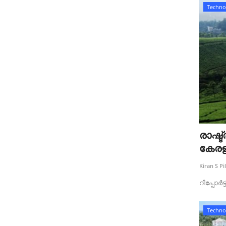
Techno
രാഷ്
കേരള
Kiran S Pil
റിപ്പോർട
Techno