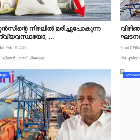
്റൻസിന്റെ നിഴലിൽ മരിച്ചുപോകുന്ന
വിഴിഞ
ദ്‌വ്യവസ്ഥയോ, ...
ഘടനാ
lai
Feb 19, 2026
Kiran S Pilla
്ട്‌ :കിരൺ എസ്. പിള്ളൈ
റിപ്പോർട്
logy
Technol