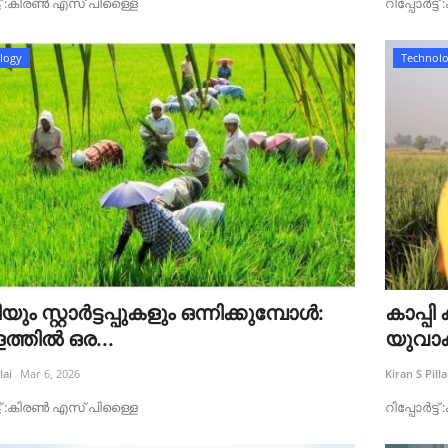
്ട്‌ :കിരൺ എസ് പിള്ളൈ
റിപ്പോർട്
logy
Technol
ും സ്റ്റാർട്ടപ്പുകളും ഒന്നിക്കുമ്പോൾ:
കാപ്പ
ത്തിൽ ഒര...
യുവാക്
lai
Mar 6, 2026
Kiran S Pilla
്ട്‌ :കിരൺ എസ് പിള്ളൈ
റിപ്പോർട്