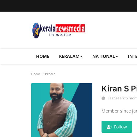
HOME
KERALAM
NATIONAL
INT
Home
Profile
Kiran S Pi
Last seen: 6 mon
Member since Jan
Follow