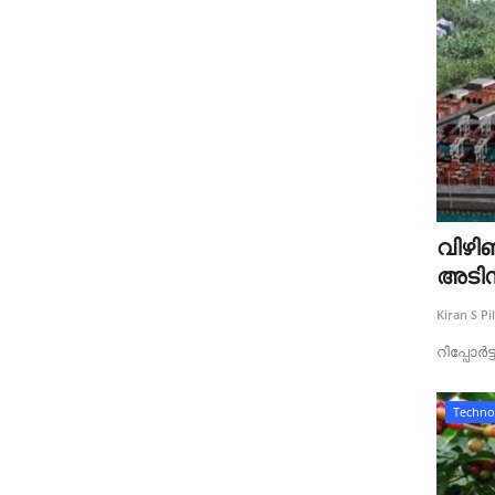
വിഴി
അടിസ
Kiran S Pil
റിപ്പോർട
Techno