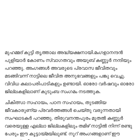
മുഹമ്മദ് കുട്ടി തൃത്താല അദ്ധ്യക്ഷനായി.മംഗളാനന്ദൻ
പുളിയാർ കോണം സ്വാഗതവും അയൂബ് കണ്ണൂർ നന്ദിയും
പറഞ്ഞു. അംഗങ്ങൾ അവരുടെ പ്രവാസ ജീവിതവും
മടങ്ങിവന്ന് നാട്ടിലെ ജീവിത അനുഭവങ്ങളും പങ്കു വെച്ചു.
വിവിധ കലാപരിപാടികളും ഉണ്ടായി. ഓരോ വർഷവും ഓരോ
ജില്ലകളിലാണ് കുടുംബ സംഗമം നടത്തുക.
ചികിത്സാ സഹായം, പഠന സഹായം, തുടങ്ങിയ
ജീവകാരുണ്യ പ്രവർത്തങ്ങൾ ചെയ്‌തു വരുന്നതായി
സംഘാടകർ പറഞ്ഞു. തിരുവനന്തപുരം മുതൽ കണ്ണൂർ
വരെയുള്ള എല്ലാ ജില്ലകളിലും തമിഴ് നാട്ടിൽ നിന്ന് രണ്ടു
പേരും ഈ കൂട്ടായ്മയിലുണ്ട്. നൂറ് അംഗങ്ങളാണ് ഈ