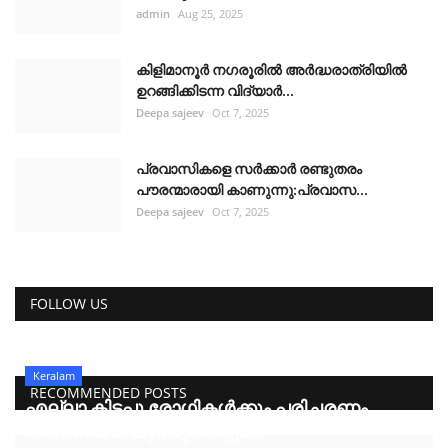
admin
Aug 25, 2025
കിളിമാനൂർ നഗരൂരിൽ അർദ്ധരാത്രിയിൽ
ഉറങ്ങിക്കിടന്ന വിദ്യാർ...
Deepa sajeev
Oct 7, 2025
പ്രവാസികളെ സർക്കാർ രണ്ടുതരം
പൗരന്മാരായി കാണുന്നു:പ്രവാസ...
Deepa sajeev
Oct 7, 2025
FOLLOW US
Keralam
RECOMMENDED POSTS
എല്ലാ കിടപ്പു രോഗികൾക്കും പരിചരണം
നിർണായക ചുവടുവെപ്പുമ...