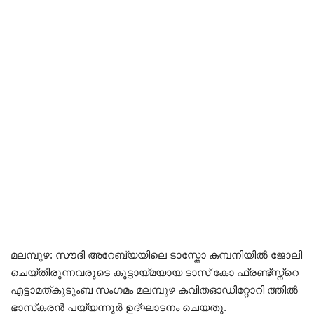
Health
Technology
മലമ്പുഴ: സൗദി അറേബ്യയിലെ ടാസ്കോ കമ്പനിയിൽ ജോലി
ചെയ്തിരുന്നവരുടെ കൂട്ടായ്‌മയായ ടാസ് കോ ഫ്രണ്ട്സ്ന്റെ
എട്ടാമത്കുടുംബ സംഗമം മലമ്പുഴ കവിതഓഡിറ്റോറി ത്തിൽ
ഭാസ്‌കരൻ പയ്യന്നൂർ ഉദ്ഘാടനം ചെയതു.