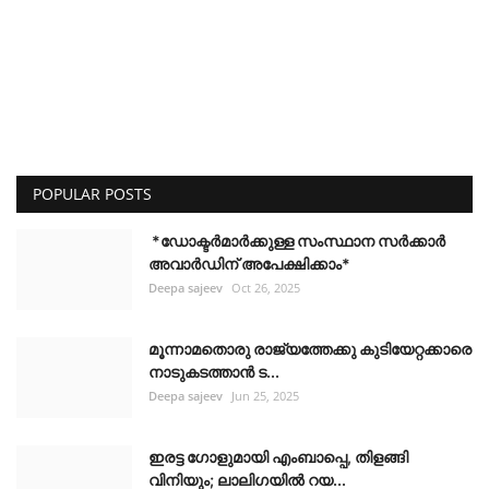
POPULAR POSTS
*ഡോക്ടർമാർക്കുള്ള സംസ്ഥാന സർക്കാർ
അവാർഡിന് അപേക്ഷിക്കാം*
Deepa sajeev
Oct 26, 2025
മൂന്നാമതൊരു രാജ്യത്തേക്കു കുടിയേറ്റക്കാരെ
നാടുകടത്താൻ ട...
Deepa sajeev
Jun 25, 2025
ഇരട്ട ഗോളുമായി എംബാപ്പെ, തിളങ്ങി
വിനിയും; ലാലിഗയില്‍ റയ...