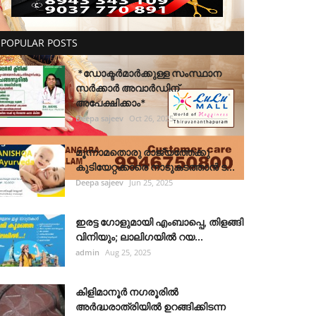
POPULAR POSTS
*ഡോക്ടർമാർക്കുള്ള സംസ്ഥാന
സർക്കാർ അവാർഡിന്
അപേക്ഷിക്കാം*
Deepa sajeev
Oct 26, 2025
മൂന്നാമതൊരു രാജ്യത്തേക്കു
കുടിയേറ്റക്കാരെ നാടുകടത്താൻ ട...
Deepa sajeev
Jun 25, 2025
ഇരട്ട ഗോളുമായി എംബാപ്പെ, തിളങ്ങി
വിനിയും; ലാലിഗയില്‍ റയ...
admin
Aug 25, 2025
കിളിമാനൂർ നഗരൂരിൽ
അർദ്ധരാത്രിയിൽ ഉറങ്ങിക്കിടന്ന