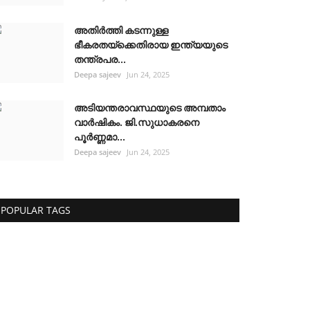
അതിർത്തി കടന്നുള്ള
ഭീകരതയ്ക്കെതിരായ ഇന്ത്യയുടെ
തന്ത്രപര...
Deepa sajeev
Jun 24, 2025
അടിയന്തരാവസ്ഥയുടെ അമ്പതാം
വാർഷികം. ജി.സുധാകരനെ
പൂർണ്ണമാ...
Deepa sajeev
Jun 24, 2025
POPULAR TAGS