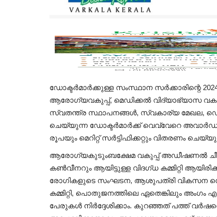
ഡോക്ടർമാർക്കുള്ള സംസ്ഥാന സർക്കാരിന്റെ 20
ആരോഗ്യവകുപ്പ്, മെഡിക്കൽ വിദ്യാഭ്യാസ വ
സ്വതന്ത്ര സ്ഥാപനങ്ങൾ, സ്വകാര്യ മേഖല, ഡെന
ചെയ്യുന്ന ഡോക്ടർമാർക്ക് വെവ്വേറെ അവാർ
രൂപയും മെറിറ്റ് സർട്ടിഫിക്കറ്റും വിതരണം ചെയ്യു
ആരോഗ്യകുടുംബക്ഷേമ വകുപ്പ് അഡീഷണൽ ചീഫ്
കൺവീനറും ആയിട്ടുള്ള വിദഗ്ധ കമ്മിറ്റി ആയിര
രോഗികളുടെ സംഘടന, ആശുപത്രി വികസന സൊസൈ
കമ്മിറ്റി, പൊതുജനത്തിലെ ഏതെങ്കിലും അംഗം എ
പേരുകൾ നിർദ്ദേശിക്കാം. കുറഞ്ഞത് പത്ത് വർഷ