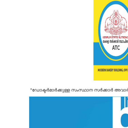
*ഡോക്ടർമാർക്കുള്ള സംസ്ഥാന സർക്കാർ അവാർഡ