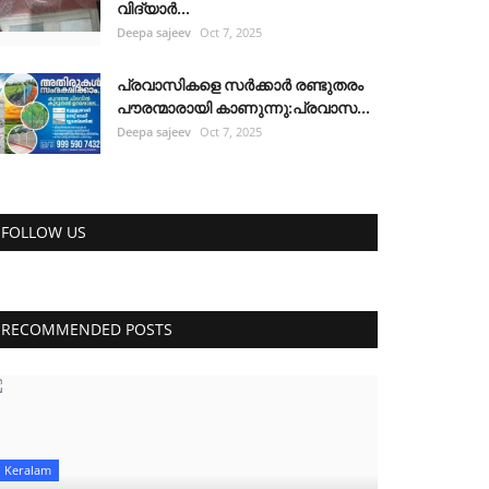
വിദ്യാർ...
Deepa sajeev
Oct 7, 2025
പ്രവാസികളെ സർക്കാർ രണ്ടുതരം
പൗരന്മാരായി കാണുന്നു:പ്രവാസ...
Deepa sajeev
Oct 7, 2025
FOLLOW US
RECOMMENDED POSTS
Keralam