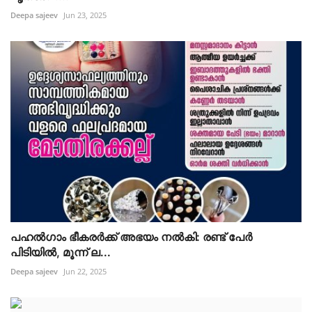
Deepa sajeev
Jun 23, 2025
പഹൽഗാം ഭീകരർക്ക് അഭയം നൽകി: രണ്ട് പേർ
പിടിയിൽ, മൂന്ന് ല...
Deepa sajeev
Jun 22, 2025