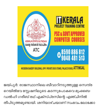
ജയ്‌പൂർ: രാജസ്ഥാനിലെ ബീവാറിനടുത്തുള്ള സെന്ദ്ര
റെയിൽവേ സ്റ്റേഷനിലൂടെ കടന്നുപോകവെ മുംബൈ-
ഡൽഹി ഗരീബ് രഥ് എക്സ്പ്രസിന്റെ എഞ്ചിനിൽ
തീപിടുത്തമുണ്ടായി. ശനിയാഴ്ചയാണ് സംഭവം.ലോക്കോ