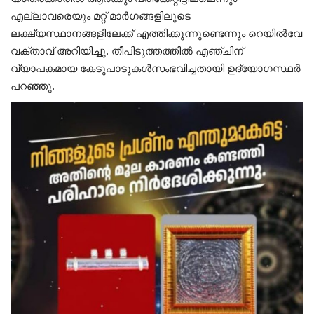
എല്ലാവരെയും മറ്റ് മാർഗങ്ങളിലൂടെ
ലക്ഷ്യസ്ഥാനങ്ങളിലേക്ക് എത്തിക്കുന്നുണ്ടെന്നും റെയിൽവേ
വക്താവ് അറിയിച്ചു. തീപിടുത്തത്തിൽ എഞ്ചിന്
വ്യാപകമായ കേടുപാടുകൾസംഭവിച്ചതായി ഉദ്യോഗസ്ഥർ
പറഞ്ഞു.