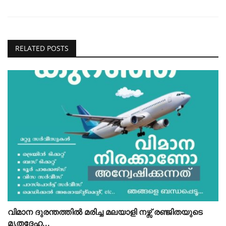
RELATED POSTS
വിമാന ദുരന്തത്തിൽ മരിച്ച മലയാളി നഴ്സ് രഞ്ജിതയുടെ
മൃതദേഹ...