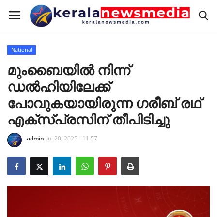
National
Home
മുംബൈയിൽ നിന്ന്
ഡൽഹിയിലേക്ക്
Keralam
പോവുകയായിരുന്ന ഗരീബ് രഥ്
National
എക്സ്പ്രസിന് തീപിടിച്ചു
admin
Jul 20, 2025 - 11:57
International
Sports
RealEstate
Pravasi