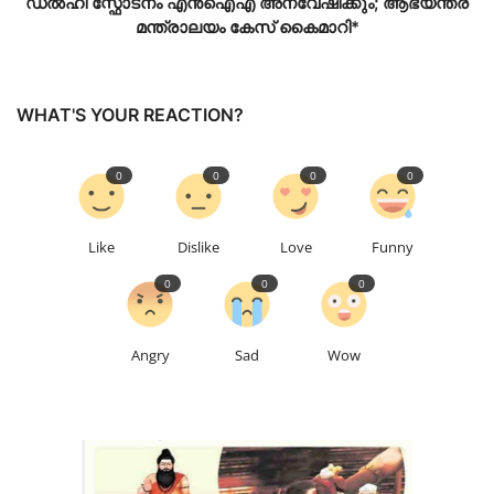
ഡല്‍ഹി സ്ഫോടനം എന്‍ഐഎ അന്വേഷിക്കും; ആഭ്യന്തര
മന്ത്രാലയം കേസ് കൈമാറി*
WHAT'S YOUR REACTION?
0
0
0
0
Like
Dislike
Love
Funny
0
0
0
Angry
Sad
Wow