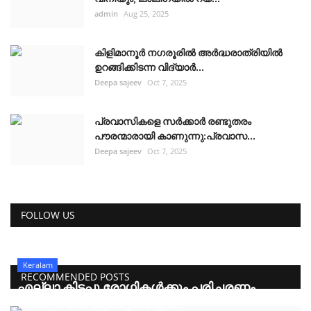
admin
Aug 25, 2025
കിളിമാനൂർ നഗരൂരിൽ അർദ്ധരാത്രിയിൽ
ഉറങ്ങിക്കിടന്ന വിദ്യാർ...
Deepa sajeev
Oct 7, 2025
പ്രവാസികളെ സർക്കാർ രണ്ടുതരം
പൗരന്മാരായി കാണുന്നു:പ്രവാസ...
Deepa sajeev
Oct 7, 2025
FOLLOW US
Keralam
RECOMMENDED POSTS
എല്ലാ കിടപ്പു രോഗികൾക്കും പരിചരണം
നിർണായക ചുവടുവെപ്പുമ...