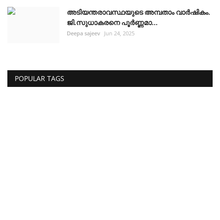
അടിയന്തരാവസ്ഥയുടെ അമ്പതാം വാർഷികം.
ജി.സുധാകരനെ പൂർണ്ണമാ...
Deepa sajeev
Jun 24, 2025
POPULAR TAGS