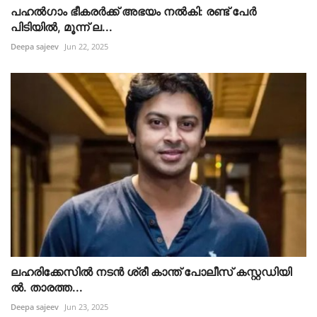
പഹൽഗാം ഭീകരർക്ക് അഭയം നൽകി: രണ്ട് പേർ
പിടിയിൽ, മൂന്ന് ല...
Deepa sajeev
Jun 22, 2025
ലഹരിക്കേസിൽ നടൻ ശ്രീ കാന്ത് പോലീസ് കസ്റ്റഡിയി
ൽ. താരത്ത...
Deepa sajeev
Jun 23, 2025