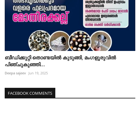
ബീഡിക്കുറ്റി തൊണ്ടയിൽ കുടുങ്ങി, മംഗളൂരുവിൽ
പിഞ്ചുകുഞ്ഞി...
Deepa sajeev
Jun 19, 2025
FACEBOOK COMMENTS