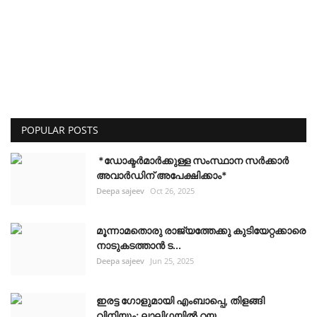
POPULAR POSTS
*ഡോക്ടർമാർക്കുള്ള സംസ്ഥാന സർക്കാർ
അവാർഡിന് അപേക്ഷിക്കാം*
Deepa sajeev
Oct 26, 2025
മൂന്നാമതൊരു രാജ്യത്തേക്കു കുടിയേറ്റക്കാരെ
നാടുകടത്താൻ ട...
Deepa sajeev
Jun 25, 2025
ഇരട്ട ഗോളുമായി എംബാപ്പെ, തിളങ്ങി
വിനിയും; ലാലിഗയില്‍ റയ...