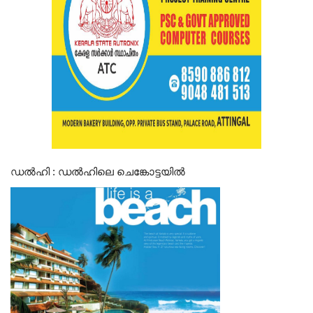
ഡൽഹി : ഡൽഹിലെ ചെങ്കോട്ടയിൽ