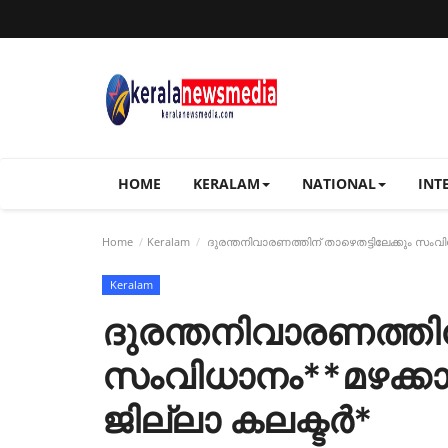
HOME
KERALAM
NATIONAL
INT
Home
Keralam
ദുരന്തനിവാരണത്തിന് താഴെതട്ടിലേക്കും സംവിധ
Keralam
ദുരന്തനിവാരണത്തിന്
സംവിധാനം**മഴക്കാല
ജില്ലാ കലക്ടര്‍*