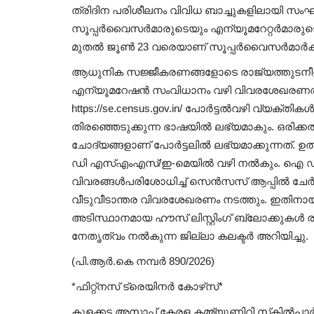
ത്രിദിന പരിശീലനം വിവിധ ബാച്ചുകളിലായി സംഘടിപ
സൂപ്പര്‍വൈസര്‍മാരുടെയും എന്യൂമറേറ്റര്‍മാരുട
മുതല്‍ ജൂണ്‍ 23 വരെയാണ് സൂപ്പര്‍വൈസര്‍മാര്‍ക്
ആധുനിക സജ്ജീകരണങ്ങളോടെ രാജ്യത്തുടനീളം സ
എന്യൂമറേഷന്‍ സംവിധാനം വഴി വിവരശേഖരണത്തിന
https://se.census.gov.in/ പോര്‍ട്ടല്‍വഴി വ്യക്ത
തിരഞ്ഞെടുക്കുന്ന ഭാഷയില്‍ ലഭ്യമാകും. ഒരിക്കല
ചോദ്യങ്ങളാണ് പോര്‍ട്ടലില്‍ ലഭ്യമാക്കുന്നത്. 
ഡി എസ്എംഎസ്/ഇ-മെയില്‍ വഴി നല്‍കും. ഐ ഡി വി
വിവരങ്ങള്‍പരിശോധിച്ച് സെന്‍സസ് ആപ്പില്‍ ചേര
വീടുവീടാന്തര വിവരശേഖരണം നടത്തും. ഇതിനായി
അടിസ്ഥാനമായ ഹൗസ് ലിസ്റ്റിംഗ് ബ്ലോക്കുകള്‍ രൂപ
നേതൃത്വം നല്‍കുന്ന ജില്ലാ കലക്ടര്‍ അറിയിച്ചു.
(പി.ആര്‍.കെ നമ്പര്‍ 890/2026)
*ഫിറ്റ്‌നസ് ട്രെയിനര്‍ കോഴ്‌സ്*
കുളക്കട അസാപ്പ് കേരള കമ്മ്യൂണിറ്റി സ്‌കില്‍പാര്‍