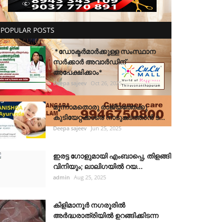
POPULAR POSTS
*ഡോക്ടർമാർക്കുള്ള സംസ്ഥാന
സർക്കാർ അവാർഡിന്
അപേക്ഷിക്കാം*
Deepa sajeev
Oct 26, 2025
മൂന്നാമതൊരു രാജ്യത്തേക്കു
കുടിയേറ്റക്കാരെ നാടുകടത്താൻ ട...
Deepa sajeev
Jun 25, 2025
ഇരട്ട ഗോളുമായി എംബാപ്പെ, തിളങ്ങി
വിനിയും; ലാലിഗയില്‍ റയ...
admin
Aug 25, 2025
കിളിമാനൂർ നഗരൂരിൽ
അർദ്ധരാത്രിയിൽ ഉറങ്ങിക്കിടന്ന