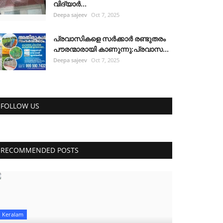
വിദ്യാർ...
Deepa sajeev
Oct 7, 2025
പ്രവാസികളെ സർക്കാർ രണ്ടുതരം
പൗരന്മാരായി കാണുന്നു:പ്രവാസ...
Deepa sajeev
Oct 7, 2025
FOLLOW US
RECOMMENDED POSTS
Keralam