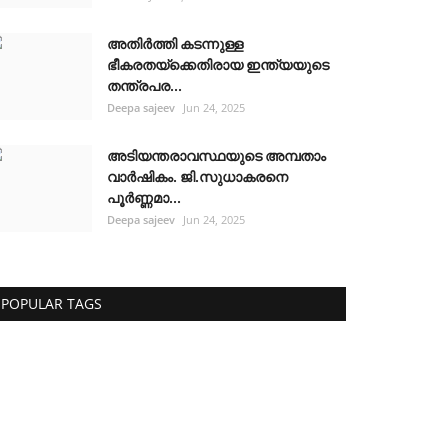
അതിർത്തി കടന്നുള്ള
ഭീകരതയ്ക്കെതിരായ ഇന്ത്യയുടെ
തന്ത്രപര...
Deepa sajeev
Jun 24, 2025
അടിയന്തരാവസ്ഥയുടെ അമ്പതാം
വാർഷികം. ജി.സുധാകരനെ
പൂർണ്ണമാ...
Deepa sajeev
Jun 24, 2025
POPULAR TAGS