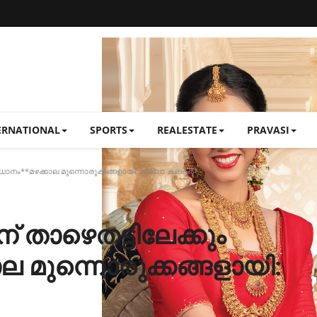
ERNATIONAL
SPORTS
REALESTATE
PRAVASI
ാനം**മഴക്കാല മുന്നൊരുക്കങ്ങളായി: ജില്ലാ കലക്ടര്‍*
 താഴെതട്ടിലേക്കും
 മുന്നൊരുക്കങ്ങളായി: