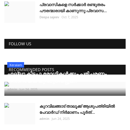
പ്രവാസികളെ സർക്കാർ രണ്ടുതരം
പൗരന്മാരായി കാണുന്നു:പ്രവാസ...
Deepa sajeev
Oct 7, 2025
FOLLOW US
Keralam
RECOMMENDED POSTS
എല്ലാ കിടപ്പു രോഗികൾക്കും പരിചരണം
നിർണായക ചുവടുവെപ്പുമ...
admin
Jun 24, 2025
കുറവിലങ്ങാട് താലൂക്ക് ആശുപത്രിയിൽ
പേവാർഡ് നിർമാണം പൂർത്...
admin
Jun 24, 2025