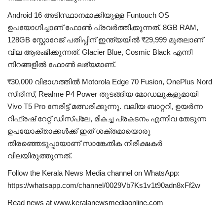
Android 16 അടിസ്ഥാനമാക്കിയുള്ള Funtouch OS
ഉപയോഗിച്ചാണ് ഫോൺ പ്രവർത്തിക്കുന്നത്. 8GB RAM,
128GB സ്റ്റോറേജ് പതിപ്പിന് ഇന്ത്യയിൽ ₹29,999 മുതലാണ്
വില ആരംഭിക്കുന്നത്. Glacier Blue, Cosmic Black എന്നീ
നിറങ്ങളിൽ ഫോൺ ലഭ്യമാണ്.
₹30,000 വിഭാഗത്തിൽ Motorola Edge 70 Fusion, OnePlus Nord
സീരീസ്, Realme P4 Power തുടങ്ങിയ മോഡലുകളുമായി
Vivo T5 Pro നേരിട്ട് മത്സരിക്കുന്നു. വലിയ ബാറ്ററി, ഉയർന്ന
റിഫ്രഷ് റേറ്റ് ഡിസ്പ്ലേ, മികച്ച പ്രകടനം എന്നിവ തേടുന്ന
ഉപയോക്താക്കൾക്ക് ഇത് ശക്തമായൊരു
തിരഞ്ഞെടുപ്പായാണ് സാങ്കേതിക നിരീക്ഷകർ
വിലയിരുത്തുന്നത്.
Follow the Kerala News Media channel on WhatsApp:
https://whatsapp.com/channel/0029Vb7Ks1v1t90adn8xFf2w
Read news at www.keralanewsmediaonline.com