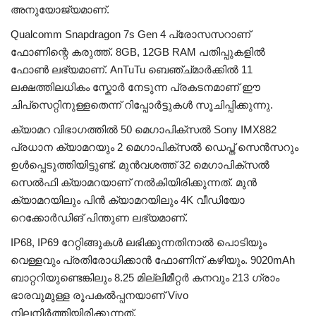
അനുയോജ്യമാണ്.
Qualcomm Snapdragon 7s Gen 4 പ്രോസസറാണ്
ഫോണിന്റെ കരുത്ത്. 8GB, 12GB RAM പതിപ്പുകളിൽ
ഫോൺ ലഭ്യമാണ്. AnTuTu ബെഞ്ച്മാർക്കിൽ 11
ലക്ഷത്തിലധികം സ്കോർ നേടുന്ന പ്രകടനമാണ് ഈ
ചിപ്‌സെറ്റിനുള്ളതെന്ന് റിപ്പോർട്ടുകൾ സൂചിപ്പിക്കുന്നു.
ക്യാമറ വിഭാഗത്തിൽ 50 മെഗാപിക്സൽ Sony IMX882
പ്രധാന ക്യാമറയും 2 മെഗാപിക്സൽ ഡെപ്ത് സെൻസറും
ഉൾപ്പെടുത്തിയിട്ടുണ്ട്. മുൻവശത്ത് 32 മെഗാപിക്സൽ
സെൽഫി ക്യാമറയാണ് നൽകിയിരിക്കുന്നത്. മുൻ
ക്യാമറയിലും പിൻ ക്യാമറയിലും 4K വീഡിയോ
റെക്കോർഡിങ് പിന്തുണ ലഭ്യമാണ്.
IP68, IP69 റേറ്റിങ്ങുകൾ ലഭിക്കുന്നതിനാൽ പൊടിയും
വെള്ളവും പ്രതിരോധിക്കാൻ ഫോണിന് കഴിയും. 9020mAh
ബാറ്ററിയുണ്ടെങ്കിലും 8.25 മില്ലിമീറ്റർ കനവും 213 ഗ്രാം
ഭാരവുമുള്ള രൂപകൽപ്പനയാണ് Vivo
നിലനിർത്തിയിരിക്കുന്നത്.