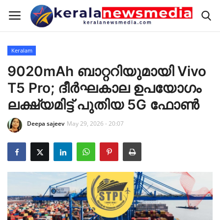
Keralam
Home
9020mAh ബാറ്ററിയുമായി Vivo
T5 Pro; ദീർഘകാല ഉപയോഗം
Keralam
ലക്ഷ്യമിട്ട് പുതിയ 5G ഫോൺ
National
Deepa sajeev
May 29, 2026 - 20:07
International
Sports
RealEstate
Pravasi