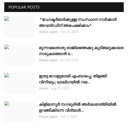
POPULAR POSTS
*ഡോക്ടർമാർക്കുള്ള സംസ്ഥാന സർക്കാർ
അവാർഡിന് അപേക്ഷിക്കാം*
Deepa sajeev
Oct 26, 2025
മൂന്നാമതൊരു രാജ്യത്തേക്കു കുടിയേറ്റക്കാരെ
നാടുകടത്താൻ ട...
Deepa sajeev
Jun 25, 2025
ഇരട്ട ഗോളുമായി എംബാപ്പെ, തിളങ്ങി
വിനിയും; ലാലിഗയില്‍ റയ...
admin
Aug 25, 2025
കിളിമാനൂർ നഗരൂരിൽ അർദ്ധരാത്രിയിൽ
ഉറങ്ങിക്കിടന്ന വിദ്യാർ...
Deepa sajeev
Oct 7, 2025