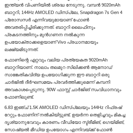
ഇന്ത്യൻ വിപണിയിൽ ശ്രദ്ധ നേടുന്നു. വമ്പൻ 9020mAh
ബാറ്ററി, 144Hz AMOLED ഡിസ്പ്ലേ, Snapdragon 7s Gen 4
പ്രോസസർ എന്നിവയുമായാണ് ഫോൺ
അവതരിപ്പിച്ചിരിക്കുന്നത്. ബാറ്ററി ലൈഫിനും
പ്രകടനത്തിനും മുൻഗണന നൽകുന്ന
ഉപയോക്താക്കളെയാണ് Vivo പ്രധാനമായും
ലക്ഷ്യമിടുന്നത്.
ഫോണിന്റെ ഏറ്റവും വലിയ പ്രത്യേകത 9020mAh
ബാറ്ററിയാണ്. നാലാം തലമുറ സിലിക്കൺ ആനോഡ്
സാങ്കേതികവിദ്യ ഉപയോഗിക്കുന്ന ഈ ബാറ്ററി ഒരു
ചാർജിൽ ദീർഘസമയം പ്രവർത്തിക്കുമെന്ന് കമ്പനി
അവകാശപ്പെടുന്നു. 90W ഫാസ്റ്റ് ചാർജിങ് സംവിധാനവും
ഫോണിലുണ്ട്.
6.83 ഇഞ്ച് 1.5K AMOLED ഡിസ്പ്ലേയും 144Hz റിഫ്രഷ്
റേറ്റും ഫോണിന് നൽകിയിട്ടുണ്ട്. ഉയർന്ന തെളിച്ചവും മികച്ച
ദൃശ്യാനുഭവവും കാരണം വീഡിയോ സ്ട്രീമിങ്, ഗെയിമിങ്,
സോഷ്യൽ മീഡിയ ഉപയോഗം എന്നിവയ്ക്ക് ഫോൺ