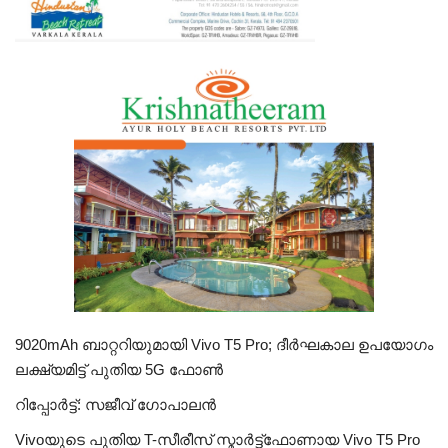
9020mAh ബാറ്ററിയുമായി Vivo T5 Pro; ദീർഘകാല ഉപയോഗം
ലക്ഷ്യമിട്ട് പുതിയ 5G ഫോൺ
റിപ്പോർട്ട്: സജീവ് ഗോപാലൻ
Vivoയുടെ പുതിയ T-സീരീസ് സ്മാർട്ട്ഫോണായ Vivo T5 Pro