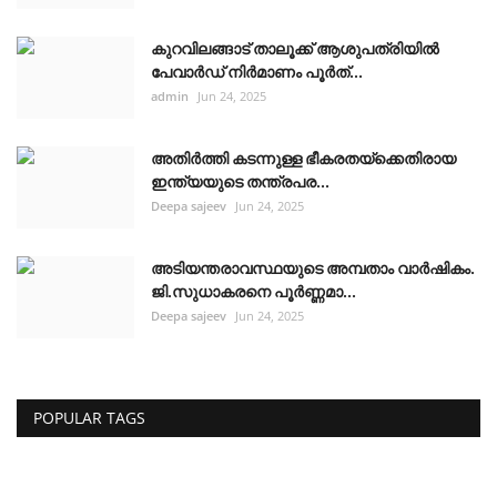
കുറവിലങ്ങാട് താലൂക്ക് ആശുപത്രിയിൽ
പേവാർഡ് നിർമാണം പൂർത്...
admin
Jun 24, 2025
അതിർത്തി കടന്നുള്ള ഭീകരതയ്ക്കെതിരായ
ഇന്ത്യയുടെ തന്ത്രപര...
Deepa sajeev
Jun 24, 2025
അടിയന്തരാവസ്ഥയുടെ അമ്പതാം വാർഷികം.
ജി.സുധാകരനെ പൂർണ്ണമാ...
Deepa sajeev
Jun 24, 2025
POPULAR TAGS