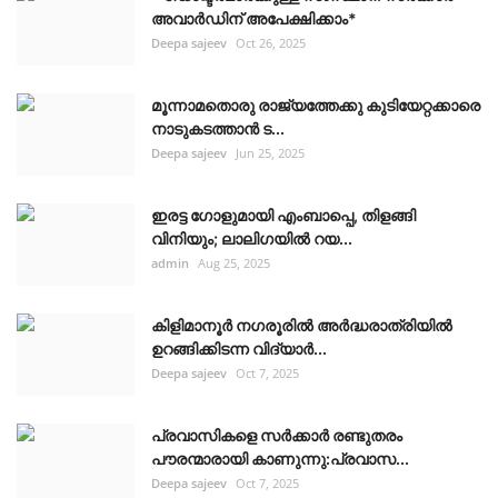
അവാർഡിന് അപേക്ഷിക്കാം*
Deepa sajeev
Oct 26, 2025
മൂന്നാമതൊരു രാജ്യത്തേക്കു കുടിയേറ്റക്കാരെ
നാടുകടത്താൻ ട...
Deepa sajeev
Jun 25, 2025
ഇരട്ട ഗോളുമായി എംബാപ്പെ, തിളങ്ങി
വിനിയും; ലാലിഗയില്‍ റയ...
admin
Aug 25, 2025
കിളിമാനൂർ നഗരൂരിൽ അർദ്ധരാത്രിയിൽ
ഉറങ്ങിക്കിടന്ന വിദ്യാർ...
Deepa sajeev
Oct 7, 2025
പ്രവാസികളെ സർക്കാർ രണ്ടുതരം
പൗരന്മാരായി കാണുന്നു:പ്രവാസ...
Deepa sajeev
Oct 7, 2025