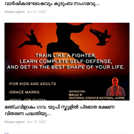
വാർഷികാഘോഷവും കുടുംബ സംഗമവു...
Deepa sajeev
Jun 21, 2025
മഞ്ചവിളാകം ഗവ. യുപി സ്കൂളിൽ പ്രഭാത ഭക്ഷണ
വിതരണ പദ്ധതിയു...
Deepa sajeev
Jun 19, 2025