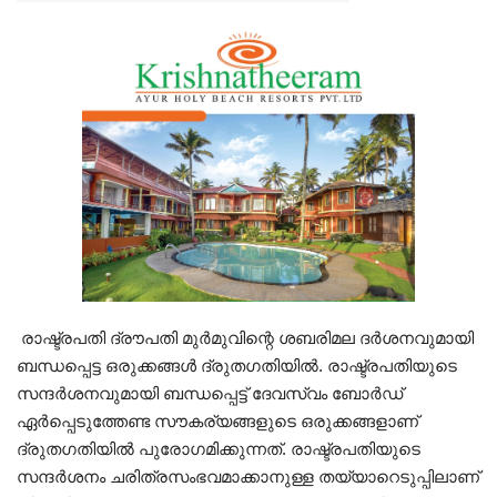
രാഷ്ട്രപതി ദ്രൗപതി മുർമുവിന്റെ ശബരിമല ദർശനവുമായി
ബന്ധപ്പെട്ട ഒരുക്കങ്ങൾ ദ്രുതഗതിയിൽ. രാഷ്ട്രപതിയുടെ
സന്ദർശനവുമായി ബന്ധപ്പെട്ട് ദേവസ്വം ബോർഡ്
ഏർപ്പെടുത്തേണ്ട സൗകര്യങ്ങളുടെ ഒരുക്കങ്ങളാണ്
ദ്രുതഗതിയിൽ പുരോഗമിക്കുന്നത്. രാഷ്ട്രപതിയുടെ
സന്ദർശനം ചരിത്രസംഭവമാക്കാനുള്ള തയ്യാറെടുപ്പിലാണ്