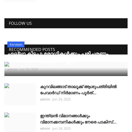
FOLLOW US
Keralam
RECOMMENDED POSTS
എല്ലാ കിടപ്പു രോഗികൾക്കും പരിചരണം
നിർണായക ചുവടുവെപ്പുമ...
admin
Jun 24, 2025
കുറവിലങ്ങാട് താലൂക്ക് ആശുപത്രിയിൽ
പേവാർഡ് നിർമാണം പൂർത്...
admin
Jun 24, 2025
ഇന്ത്യൻ വിമാനങ്ങൾക്കും
വിമാനക്കമ്പനികൾക്കും നേരെ പാകിസ്...
admin
Jun 24, 2025