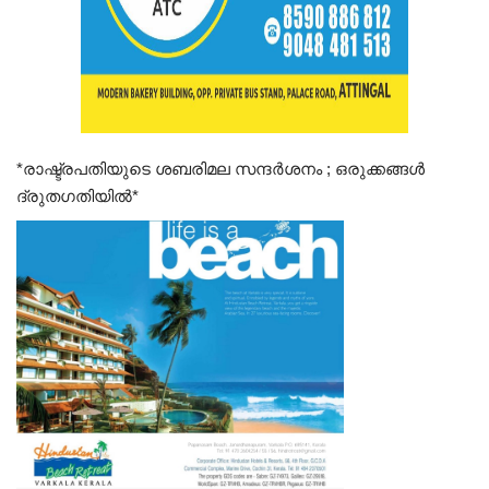
*രാഷ്ട്രപതിയുടെ ശബരിമല സന്ദർശനം ; ഒരുക്കങ്ങൾ
ദ്രുതഗതിയിൽ*