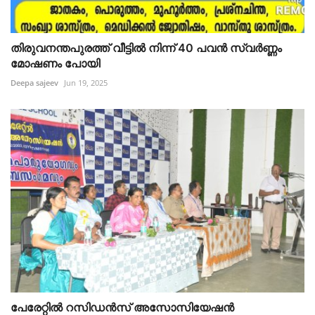
തിരുവനന്തപുരത്ത് വീട്ടിൽ നിന്ന് 40 പവൻ സ്വർണ്ണം
മോഷണം പോയി
Deepa sajeev
Jun 19, 2025
പേരേറ്റിൽ റസിഡൻസ് അസോസിയേഷൻ