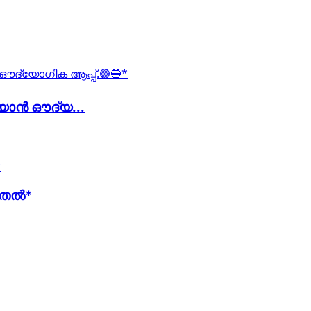
റിയാൻ ഔദ്യ...
മുതൽ*