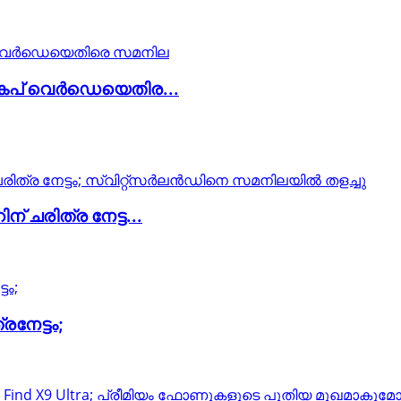
കേപ് വെർഡെയെതിര...
ചരിത്ര നേട്ട...
നേട്ടം;