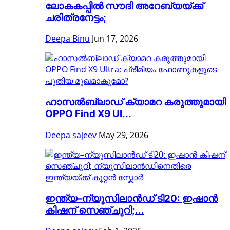
ലോകകപ്പിൽ സൗദി അറേബ്യയ്ക്ക്
ചരിത്രനേട്ടം;
Deepa Binu
Jun 17, 2026
ഹാസൽബ്ലാഡ് ക്യാമറ കരുത്തുമായി
OPPO Find X9 Ul...
Deepa sajeev
May 29, 2026
ഇന്ത്യ–ന്യൂസിലാൻഡ് ടി20: ഇഷാൻ
കിഷന് സെഞ്ചുറി;...