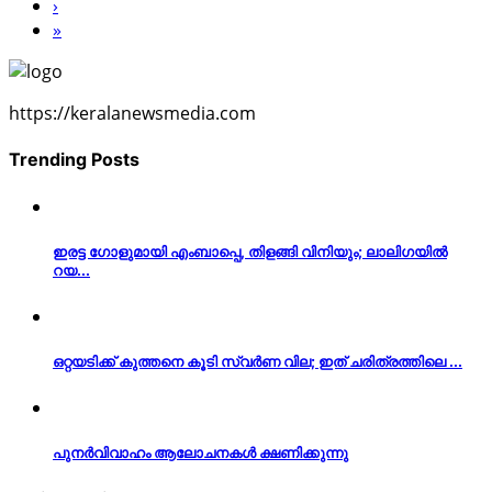
›
»
https://keralanewsmedia.com
Trending Posts
ഇരട്ട ഗോളുമായി എംബാപ്പെ, തിളങ്ങി വിനിയും; ലാലിഗയില്‍
റയ...
ഒറ്റയടിക്ക് കുത്തനെ കൂടി സ്വര്‍ണ വില; ഇത് ചരിത്രത്തിലെ ...
പുനർവിവാഹം ആലോചനകൾ ക്ഷണിക്കുന്നു