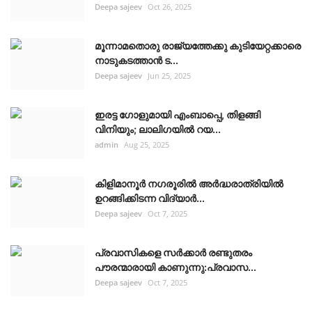
Deepa sajeev
Oct 26, 2025
മൂന്നാമതൊരു രാജ്യത്തേക്കു കുടിയേറ്റക്കാരെ
നാടുകടത്താൻ ട...
Deepa sajeev
Jun 25, 2025
ഇരട്ട ഗോളുമായി എംബാപ്പെ, തിളങ്ങി
വിനിയും; ലാലിഗയില്‍ റയ...
admin
Aug 25, 2025
കിളിമാനൂർ നഗരൂരിൽ അർദ്ധരാത്രിയിൽ
ഉറങ്ങിക്കിടന്ന വിദ്യാർ...
Deepa sajeev
Oct 7, 2025
പ്രവാസികളെ സർക്കാർ രണ്ടുതരം
പൗരന്മാരായി കാണുന്നു:പ്രവാസ...
Deepa sajeev
Oct 7, 2025