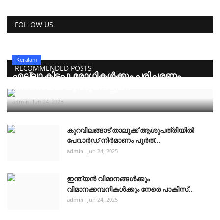
FOLLOW US
Keralam
RECOMMENDED POSTS
എല്ലാ കിടപ്പു രോഗികൾക്കും പരിചരണം
നിർണായക ചുവടുവെപ്പുമ...
admin
Jun 24, 2025
കുറവിലങ്ങാട് താലൂക്ക് ആശുപത്രിയിൽ
പേവാർഡ് നിർമാണം പൂർത്...
admin
Jun 24, 2025
ഇന്ത്യൻ വിമാനങ്ങൾക്കും
വിമാനക്കമ്പനികൾക്കും നേരെ പാകിസ്...
admin
Jun 24, 2025