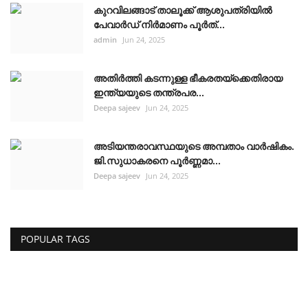
കുറവിലങ്ങാട് താലൂക്ക് ആശുപത്രിയിൽ
പേവാർഡ് നിർമാണം പൂർത്...
admin
Jun 24, 2025
അതിർത്തി കടന്നുള്ള ഭീകരതയ്ക്കെതിരായ
ഇന്ത്യയുടെ തന്ത്രപര...
Deepa sajeev
Jun 24, 2025
അടിയന്തരാവസ്ഥയുടെ അമ്പതാം വാർഷികം.
ജി.സുധാകരനെ പൂർണ്ണമാ...
Deepa sajeev
Jun 24, 2025
POPULAR TAGS