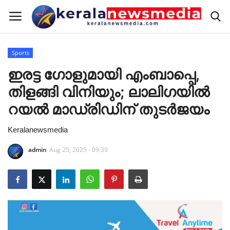
Sports
Home
ഇരട്ട ഗോളുമായി എംബാപ്പെ,
തിളങ്ങി വിനിയും; ലാലിഗയില്‍
Keralam
റയല്‍ മാഡ്രിഡിന് തുടര്‍ജയം
National
Keralanewsmedia
International
admin
Aug 25, 2025 - 09:39
Sports
RealEstate
Pravasi