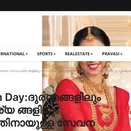
ERNATIONAL
SPORTS
REALESTATE
PRAVASI
അടിയന്തര സാഹചര്യ ങ്ങളിലും മാനസികാരോഗ്യത്തിനായുള്ള സേവന ലഭ്യത ഉറപ്പാക്കു
 Day:ദുരന്തങ്ങളിലും
യ ങ്ങളിലും
തിനായുള്ള സേവന