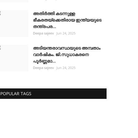
അതിർത്തി കടന്നുള്ള
ഭീകരതയ്ക്കെതിരായ ഇന്ത്യയുടെ
തന്ത്രപര...
Deepa sajeev
Jun 24, 2025
അടിയന്തരാവസ്ഥയുടെ അമ്പതാം
വാർഷികം. ജി.സുധാകരനെ
പൂർണ്ണമാ...
Deepa sajeev
Jun 24, 2025
POPULAR TAGS