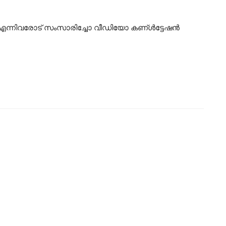
റ് എന്നിവരോട് സംസാരിച്ചോ വീഡിയോ കണ്ൾട്ടേഷൻ