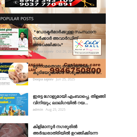
POPULAR POSTS
*ഡോക്ടർമാർക്കുള്ള സംസ്ഥാന
സർക്കാർ അവാർഡിന്
അപേക്ഷിക്കാം*
Deepa sajeev
Oct 26, 2025
മൂന്നാമതൊരു രാജ്യത്തേക്കു
കുടിയേറ്റക്കാരെ നാടുകടത്താൻ ട...
Deepa sajeev
Jun 25, 2025
ഇരട്ട ഗോളുമായി എംബാപ്പെ, തിളങ്ങി
വിനിയും; ലാലിഗയില്‍ റയ...
admin
Aug 25, 2025
കിളിമാനൂർ നഗരൂരിൽ
അർദ്ധരാത്രിയിൽ ഉറങ്ങിക്കിടന്ന