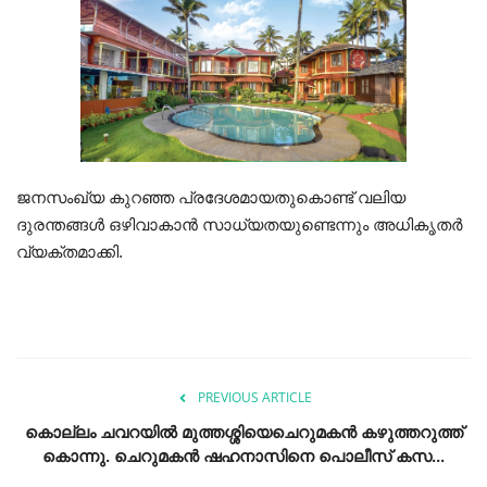
ജനസംഖ്യ കുറഞ്ഞ പ്രദേശമായതുകൊണ്ട് വലിയ
ദുരന്തങ്ങൾ ഒഴിവാകാൻ സാധ്യതയുണ്ടെന്നും അധികൃതർ
വ്യക്തമാക്കി.
PREVIOUS ARTICLE
കൊല്ലം ചവറയിൽ മുത്തശ്ശിയെചെറുമകൻ കഴുത്തറുത്ത്
കൊന്നു. ചെറുമകൻ ഷഹനാസിനെ പൊലീസ് കസ...