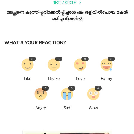
NEXT ARTICLE
അച്ഛനെ കുത്തിപ്പരിക്കേൽപ്പിച്ചശേ ഷം ഒളിവിൽപോയ മകൻ
മരിച്ചനിലയിൽ
WHAT'S YOUR REACTION?
0
0
0
0
Like
Dislike
Love
Funny
0
0
0
Angry
Sad
Wow