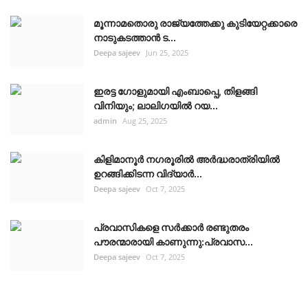
മൂന്നാമതൊരു രാജ്യത്തേക്കു കുടിയേറ്റക്കാരെ
നാടുകടത്താൻ ട...
Deepa sajeev
Jun 25, 2025
ഇരട്ട ഗോളുമായി എംബാപ്പെ, തിളങ്ങി
വിനിയും; ലാലിഗയില്‍ റയ...
admin
Aug 25, 2025
കിളിമാനൂർ നഗരൂരിൽ അർദ്ധരാത്രിയിൽ
ഉറങ്ങിക്കിടന്ന വിദ്യാർ...
Deepa sajeev
Oct 7, 2025
പ്രവാസികളെ സർക്കാർ രണ്ടുതരം
പൗരന്മാരായി കാണുന്നു:പ്രവാസ...
Deepa sajeev
Oct 7, 2025