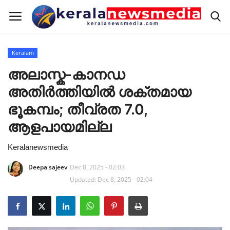
Keralam
Home
അലാസ്ക-കാനഡ
അതിർത്തിയിൽ ശക്തമായ
Keralam
ഭൂകമ്പം; തീവ്രത 7.0,
National
ആളപായമില്ല
Keralanewsmedia
International
Deepa sajeev
Dec 8, 2025 - 02:03
Sports
Updated: Dec 8, 2025 - 02:04
RealEstate
Pravasi