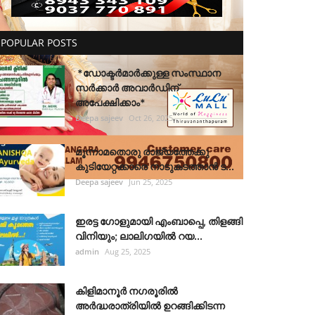
POPULAR POSTS
*ഡോക്ടർമാർക്കുള്ള സംസ്ഥാന
സർക്കാർ അവാർഡിന്
അപേക്ഷിക്കാം*
Deepa sajeev
Oct 26, 2025
മൂന്നാമതൊരു രാജ്യത്തേക്കു
കുടിയേറ്റക്കാരെ നാടുകടത്താൻ ട...
Deepa sajeev
Jun 25, 2025
ഇരട്ട ഗോളുമായി എംബാപ്പെ, തിളങ്ങി
വിനിയും; ലാലിഗയില്‍ റയ...
admin
Aug 25, 2025
കിളിമാനൂർ നഗരൂരിൽ
അർദ്ധരാത്രിയിൽ ഉറങ്ങിക്കിടന്ന