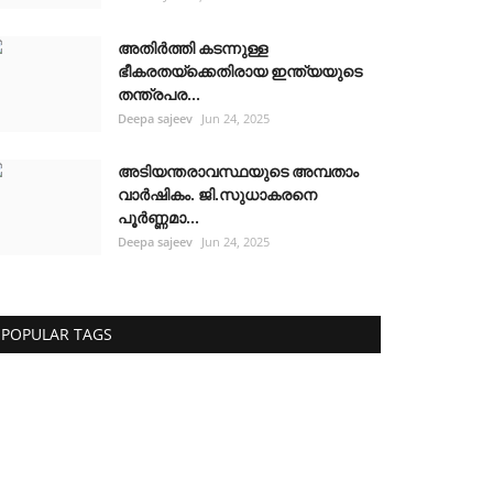
അതിർത്തി കടന്നുള്ള
ഭീകരതയ്ക്കെതിരായ ഇന്ത്യയുടെ
തന്ത്രപര...
Deepa sajeev
Jun 24, 2025
അടിയന്തരാവസ്ഥയുടെ അമ്പതാം
വാർഷികം. ജി.സുധാകരനെ
പൂർണ്ണമാ...
Deepa sajeev
Jun 24, 2025
POPULAR TAGS