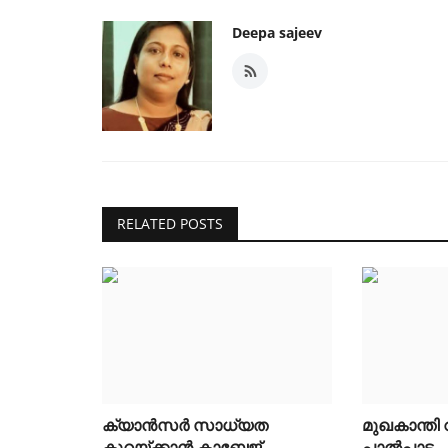
Deepa sajeev
RELATED POSTS
ക്യാൻസർ സാധ്യത
മുഖകാന്തി
കുറയ്ക്കാൻ കാബേജ്
പാൽപ്പാട...