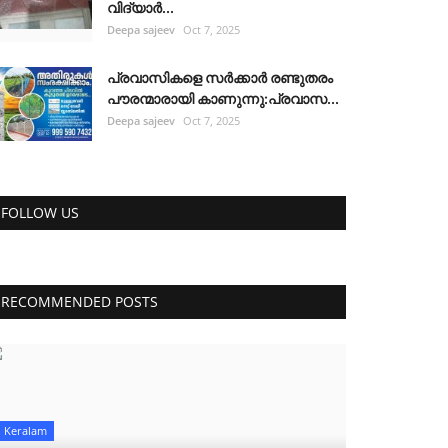
വിദ്യാർ...
Deepa sajeev
Oct 7, 2025
പ്രവാസികളെ സർക്കാർ രണ്ടുതരം
പൗരന്മാരായി കാണുന്നു:പ്രവാസ...
Deepa sajeev
Oct 7, 2025
FOLLOW US
RECOMMENDED POSTS
Keralam