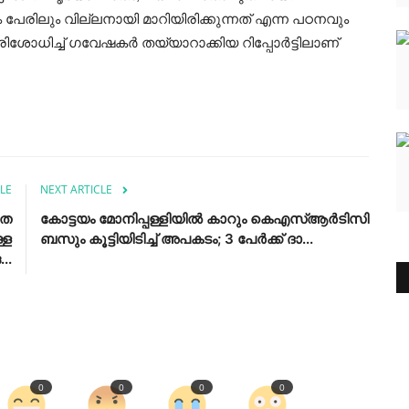
േരിലും വില്ലനായി മാറിയിരിക്കുന്നത് എന്ന പഠനവും
റ പരിശോധിച്ച് ഗവേഷകർ തയ്യാറാക്കിയ റിപ്പോർട്ടിലാണ്
LE
NEXT ARTICLE
ിത
കോട്ടയം മോനിപ്പള്ളിയിൽ കാറും കെഎസ്ആർടിസി
്ള
ബസും കൂട്ടിയിടിച്ച് അപകടം; 3 പേർക്ക് ദാ...
..
0
0
0
0