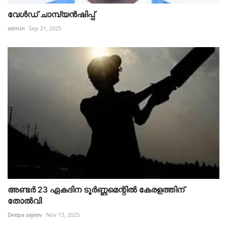
വേൾഡ് ചാമ്പ്യൻഷിപ്പ്
admin
Sep 21, 2025
അണ്ടർ 23 ഏകദിന ടൂർണ്ണമെന്റിൽ കേരളത്തിന്
തോൽവി
Deepa sajeev
Nov 13, 2025