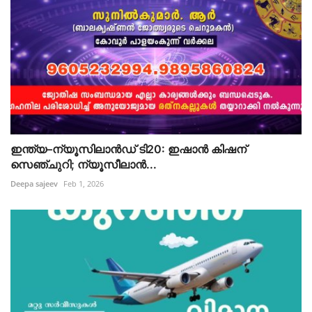
ഇന്ത്യ–ന്യൂസിലാൻഡ് ടി20: ഇഷാൻ കിഷന്
സെഞ്ചുറി; ന്യൂസീലാൻ...
Deepa sajeev
Feb 1, 2026