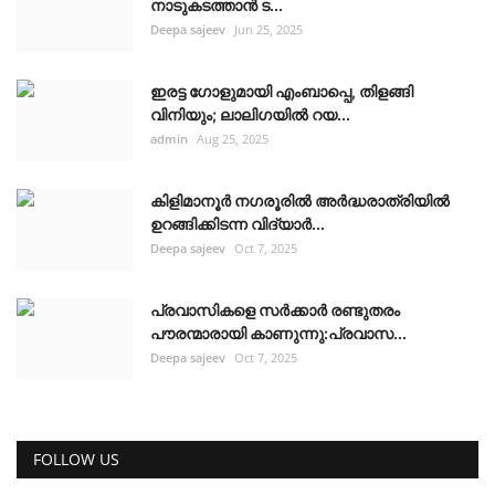
നാടുകടത്താൻ ട...
Deepa sajeev
Jun 25, 2025
ഇരട്ട ഗോളുമായി എംബാപ്പെ, തിളങ്ങി
വിനിയും; ലാലിഗയില്‍ റയ...
admin
Aug 25, 2025
കിളിമാനൂർ നഗരൂരിൽ അർദ്ധരാത്രിയിൽ
ഉറങ്ങിക്കിടന്ന വിദ്യാർ...
Deepa sajeev
Oct 7, 2025
പ്രവാസികളെ സർക്കാർ രണ്ടുതരം
പൗരന്മാരായി കാണുന്നു:പ്രവാസ...
Deepa sajeev
Oct 7, 2025
FOLLOW US