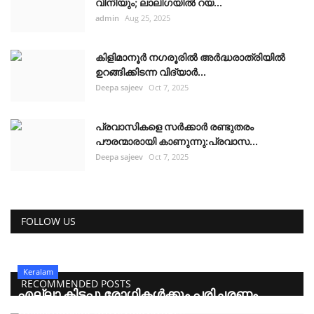
വിനിയും; ലാലിഗയില്‍ റയ...
admin
Aug 25, 2025
കിളിമാനൂർ നഗരൂരിൽ അർദ്ധരാത്രിയിൽ
ഉറങ്ങിക്കിടന്ന വിദ്യാർ...
Deepa sajeev
Oct 7, 2025
പ്രവാസികളെ സർക്കാർ രണ്ടുതരം
പൗരന്മാരായി കാണുന്നു:പ്രവാസ...
Deepa sajeev
Oct 7, 2025
FOLLOW US
Keralam
RECOMMENDED POSTS
എല്ലാ കിടപ്പു രോഗികൾക്കും പരിചരണം
നിർണായക ചുവടുവെപ്പുമ...