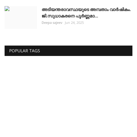
അടിയന്തരാവസ്ഥയുടെ അമ്പതാം വാർഷികം.
ജി.സുധാകരനെ പൂർണ്ണമാ...
Deepa sajeev
Jun 24, 2025
POPULAR TAGS