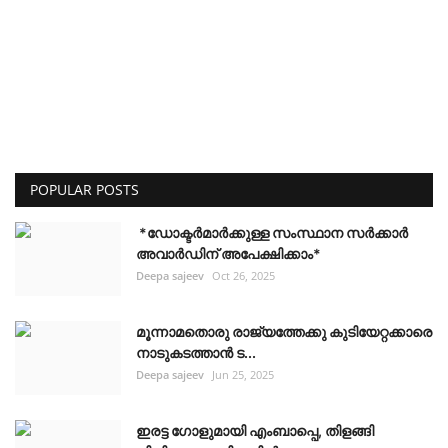
POPULAR POSTS
*ഡോക്ടർമാർക്കുള്ള സംസ്ഥാന സർക്കാർ
അവാർഡിന് അപേക്ഷിക്കാം*
Deepa sajeev
Oct 26, 2025
മൂന്നാമതൊരു രാജ്യത്തേക്കു കുടിയേറ്റക്കാരെ
നാടുകടത്താൻ ട...
Deepa sajeev
Jun 25, 2025
ഇരട്ട ഗോളുമായി എംബാപ്പെ, തിളങ്ങി