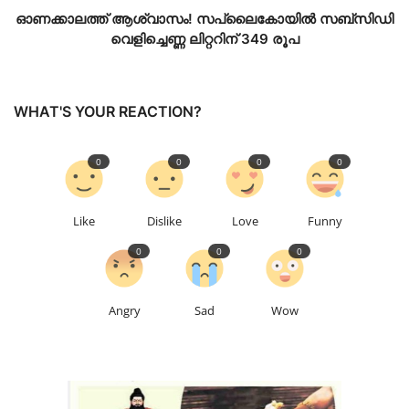
ഓണക്കാലത്ത് ആശ്വാസം! സപ്ലൈകോയിൽ സബ്‌സിഡി
വെളിച്ചെണ്ണ ലിറ്ററിന് 349 രൂപ
WHAT'S YOUR REACTION?
0
0
0
0
Like
Dislike
Love
Funny
0
0
0
Angry
Sad
Wow