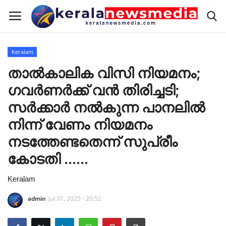
Keralam
Home
താൽകാലിക വിസി നിയമനം;
ഗവർണർക്ക് വൻ തിരിച്ചടി;
Keralam
സർക്കാർ നൽകുന്ന പാനലിൽ
National
നിന്ന് വേണം നിയമനം
നടത്തേണ്ടതെന്ന് സുപ്രീം
International
കോടതി ......
Sports
Keralam
RealEstate
admin
Jul 31, 2025 - 20:52
Pravasi