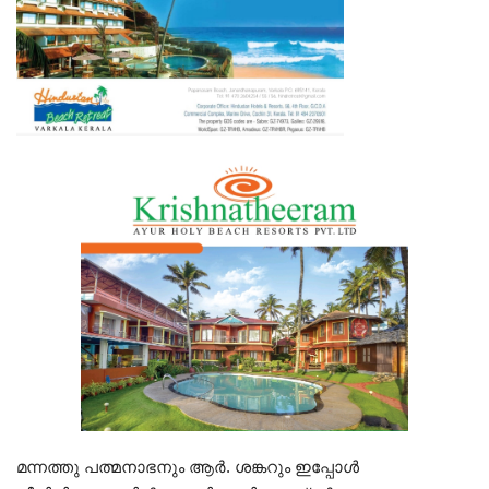
മന്നത്തു പത്മനാഭനും ആർ. ശങ്കറും ഇപ്പോൾ