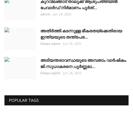
കുറവിലങ്ങാട് താലൂക്ക് ആശുപത്രിയിൽ
പേവാർഡ് നിർമാണം പൂർത്...
admin
Jun 24, 2025
അതിർത്തി കടന്നുള്ള ഭീകരതയ്ക്കെതിരായ
ഇന്ത്യയുടെ തന്ത്രപര...
Deepa sajeev
Jun 24, 2025
അടിയന്തരാവസ്ഥയുടെ അമ്പതാം വാർഷികം.
ജി.സുധാകരനെ പൂർണ്ണമാ...
Deepa sajeev
Jun 24, 2025
POPULAR TAGS