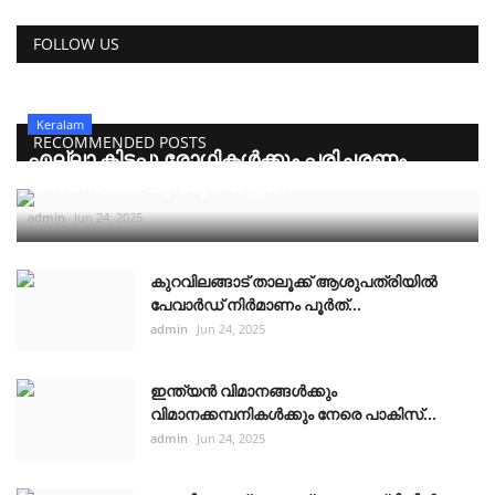
FOLLOW US
Keralam
RECOMMENDED POSTS
എല്ലാ കിടപ്പു രോഗികൾക്കും പരിചരണം
നിർണായക ചുവടുവെപ്പുമ...
admin
Jun 24, 2025
കുറവിലങ്ങാട് താലൂക്ക് ആശുപത്രിയിൽ
പേവാർഡ് നിർമാണം പൂർത്...
admin
Jun 24, 2025
ഇന്ത്യൻ വിമാനങ്ങൾക്കും
വിമാനക്കമ്പനികൾക്കും നേരെ പാകിസ്...
admin
Jun 24, 2025