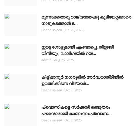
മൂന്നാമതൊരു രാജ്യത്തേക്കു കുടിയേറ്റക്കാരെ
നാടുകടത്താൻ ട...
Deepa sajeev
Jun 25, 2025
ഇരട്ട ഗോളുമായി എംബാപ്പെ, തിളങ്ങി
വിനിയും; ലാലിഗയില്‍ റയ...
admin
Aug 25, 2025
കിളിമാനൂർ നഗരൂരിൽ അർദ്ധരാത്രിയിൽ
ഉറങ്ങിക്കിടന്ന വിദ്യാർ...
Deepa sajeev
Oct 7, 2025
പ്രവാസികളെ സർക്കാർ രണ്ടുതരം
പൗരന്മാരായി കാണുന്നു:പ്രവാസ...
Deepa sajeev
Oct 7, 2025