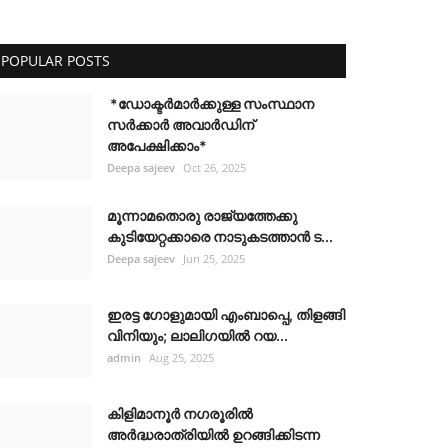
POPULAR POSTS
*ഡോക്ടർമാർക്കുള്ള സംസ്ഥാന
സർക്കാർ അവാർഡിന്
അപേക്ഷിക്കാം*
Deepa sajeev
Oct 26, 2025
മൂന്നാമതൊരു രാജ്യത്തേക്കു
കുടിയേറ്റക്കാരെ നാടുകടത്താൻ ട...
Deepa sajeev
Jun 25, 2025
ഇരട്ട ഗോളുമായി എംബാപ്പെ, തിളങ്ങി
വിനിയും; ലാലിഗയില്‍ റയ...
admin
Aug 25, 2025
കിളിമാനൂർ നഗരൂരിൽ
അർദ്ധരാത്രിയിൽ ഉറങ്ങിക്കിടന്ന