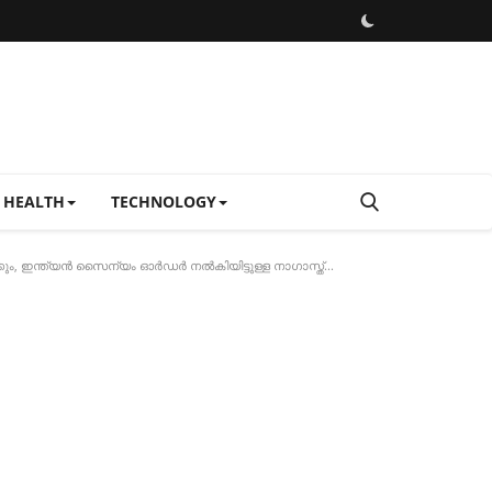
HEALTH
TECHNOLOGY
കും, ഇന്ത്യൻ സൈന്യം ഓർഡർ നൽകിയിട്ടുള്ള നാഗാസ്ത്...