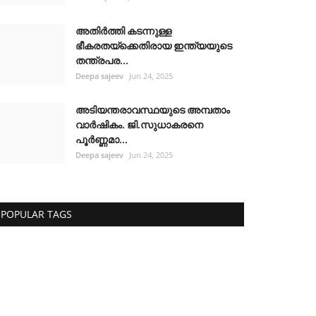
അതിർത്തി കടന്നുള്ള
ഭീകരതയ്ക്കെതിരായ ഇന്ത്യയുടെ
തന്ത്രപര...
Deepa sajeev
Jun 24, 2025
അടിയന്തരാവസ്ഥയുടെ അമ്പതാം
വാർഷികം. ജി.സുധാകരനെ
പൂർണ്ണമാ...
Deepa sajeev
Jun 24, 2025
POPULAR TAGS