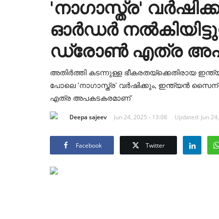
'നാഗാസ്ത്ര' വർഷിക
ഓർഡർ നൽകിയിട്ടുള
ഡ്രോൺ എത്ര അ
അതിർത്തി കടന്നുള്ള ഭീകരതയ്ക്കെതിരായ ഇന്ത്
പോലെ 'നാഗാസ്ത്ര' വർഷിക്കും, ഇന്ത്യൻ സൈ
എത്ര അപകടകരമാണ്
Deepa sajeev
Jun 24, 2025 - 13:08
Updated: Jun 24,
Facebook
Twitter