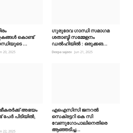
ിരം
ഗുരുദേവ ഗാന്ധി സമാഗമ
്തകങ്ങൾ കൊണ്ട്
ശതാബ്ദി സമ്മേളനം
്ധിയുടെ ...
ഡൽഹിയിൽ : ഒരുക്കങ...
un 20, 2025
Deepa sajeev
Jun 21, 2025
ീകരർക്ക് അഭയം
എഐസിസി ജനറൽ
് പേർ പിടിയിൽ,
സെക്രട്ടറി കെ സി
വേണുഗോപാലിനെതിരെ
ആഞ്ഞടിച്ച...
un 22, 2025