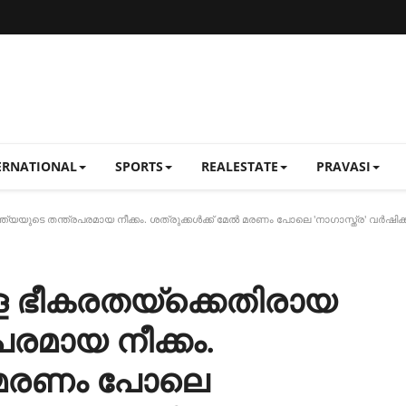
ERNATIONAL
SPORTS
REALESTATE
PRAVASI
ത്യയുടെ തന്ത്രപരമായ നീക്കം. ശത്രുക്കൾക്ക് മേൽ മരണം പോലെ 'നാഗാസ്ത്ര' വർഷിക്
്ള ഭീകരതയ്ക്കെതിരായ
പരമായ നീക്കം.
ൽ മരണം പോലെ