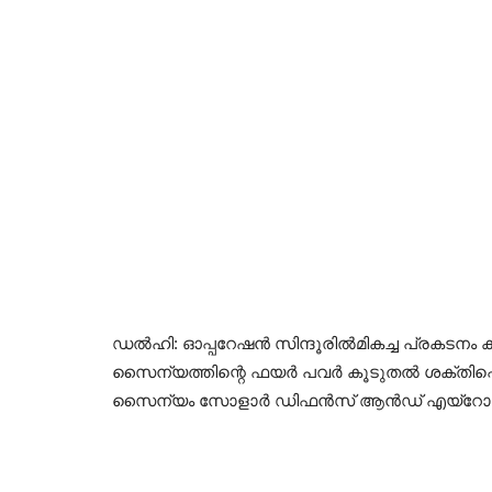
ഡൽഹി: ഓപ്പറേഷൻ സിന്ദൂരിൽമികച്ച പ്രകടനം ക
സൈന്യത്തിന്റെ ഫയർ പവർ കൂടുതൽ ശക്തിപ്പെ
സൈന്യം സോളാർ ഡിഫൻസ് ആൻഡ് എയ്റോസ്പേസ് ലിമ