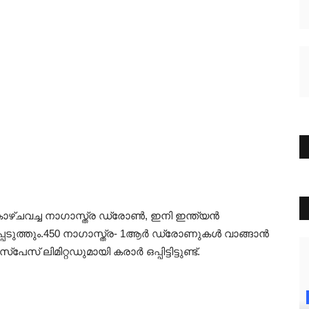
ാഴ്‌ചവച്ച നാഗാസ്ത്ര ഡ്രോൺ, ഇനി ഇന്ത്യൻ
ടുത്തും.450 നാഗാസ്ത്ര- 1ആർ ഡ്രോണുകൾ വാങ്ങാൻ
ിറ്റഡുമായി കരാർ ഒപ്പിട്ടിട്ടുണ്ട്.