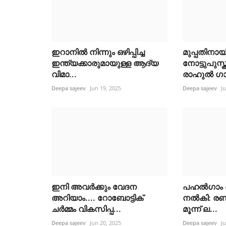
ഇറാനിൽ നിന്നും ഒഴിപ്പിച്ച
മുപ്പതിനായ
ഇന്ത്യക്കാരുമായുള്ള ആദ്യ
നോട്ടുപുസ
വിമാ...
രാഹുൽ ഗാന
Deepa sajeev
Jun 19, 2025
Deepa sajeev
J
ഇനി അവർക്കും വേദന
പഹൽഗാം ഭ
അറിയാം.... റോബോട്ടിക്
നൽകി: രണ്ട
ചർമ്മം വികസിപ്പ...
മൂന്ന് ല...
Deepa sajeev
Jun 20, 2025
Deepa sajeev
J