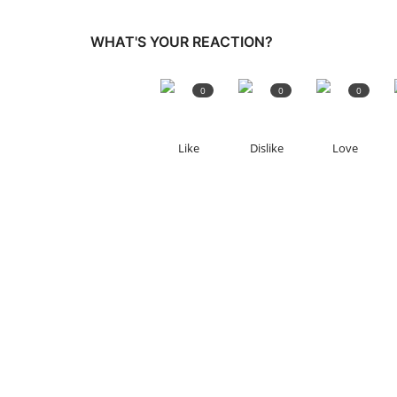
WHAT'S YOUR REACTION?
0
0
0
Like
Dislike
Love