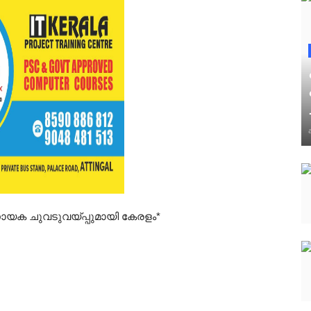
‍ണായക ചുവടുവയ്പ്പുമായി കേരളം*