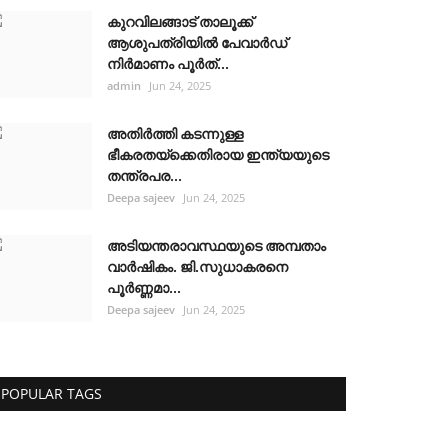
കുറവിലങ്ങാട് താലൂക്ക്
ആശുപത്രിയിൽ പേവാർഡ്
നിർമാണം പൂർത്...
admin
Jun 24, 2025
അതിർത്തി കടന്നുള്ള
ഭീകരതയ്ക്കെതിരായ ഇന്ത്യയുടെ
തന്ത്രപര...
Deepa sajeev
Jun 24, 2025
അടിയന്തരാവസ്ഥയുടെ അമ്പതാം
വാർഷികം. ജി.സുധാകരനെ
പൂർണ്ണമാ...
Deepa sajeev
Jun 24, 2025
POPULAR TAGS