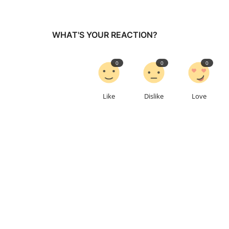
WHAT'S YOUR REACTION?
0
0
0
Like
Dislike
Love