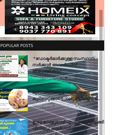
POPULAR POSTS
*ഡോക്ടർമാർക്കുള്ള സംസ്ഥാന
സർക്കാർ അവാർഡിന്
അപേക്ഷിക്കാം*
Deepa sajeev
Oct 26, 2025
മൂന്നാമതൊരു രാജ്യത്തേക്കു
കുടിയേറ്റക്കാരെ നാടുകടത്താൻ ട...
Deepa sajeev
Jun 25, 2025
ഇരട്ട ഗോളുമായി എംബാപ്പെ, തിളങ്ങി
വിനിയും; ലാലിഗയില്‍ റയ...
admin
Aug 25, 2025