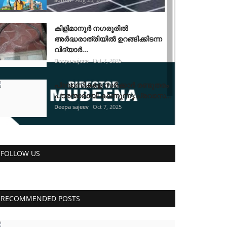
കിളിമാനൂർ നഗരൂരിൽ
അർദ്ധരാത്രിയിൽ ഉറങ്ങിക്കിടന്ന
വിദ്യാർ...
Deepa sajeev
Oct 7, 2025
പ്രവാസികളെ സർക്കാർ രണ്ടുതരം
പൗരന്മാരായി കാണുന്നു:പ്രവാസ...
Deepa sajeev
Oct 7, 2025
FOLLOW US
RECOMMENDED POSTS