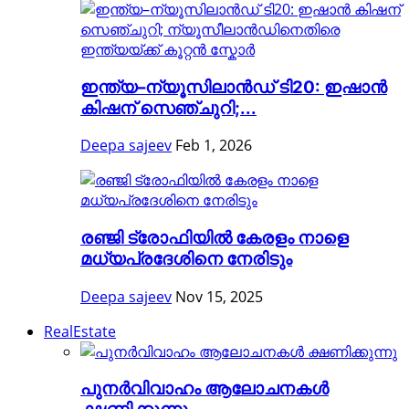
ഇന്ത്യ–ന്യൂസിലാൻഡ് ടി20: ഇഷാൻ
കിഷന് സെഞ്ചുറി;...
Deepa sajeev
Feb 1, 2026
രഞ്ജി ട്രോഫിയിൽ കേരളം നാളെ
മധ്യപ്രദേശിനെ നേരിടും
Deepa sajeev
Nov 15, 2025
RealEstate
പുനർവിവാഹം ആലോചനകൾ