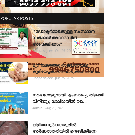
POPULAR POSTS
*ഡോക്ടർമാർക്കുള്ള സംസ്ഥാന
സർക്കാർ അവാർഡിന്
അപേക്ഷിക്കാം*
Deepa sajeev
Oct 26, 2025
മൂന്നാമതൊരു രാജ്യത്തേക്കു
കുടിയേറ്റക്കാരെ നാടുകടത്താൻ ട...
Deepa sajeev
Jun 25, 2025
ഇരട്ട ഗോളുമായി എംബാപ്പെ, തിളങ്ങി
വിനിയും; ലാലിഗയില്‍ റയ...
admin
Aug 25, 2025
കിളിമാനൂർ നഗരൂരിൽ
അർദ്ധരാത്രിയിൽ ഉറങ്ങിക്കിടന്ന