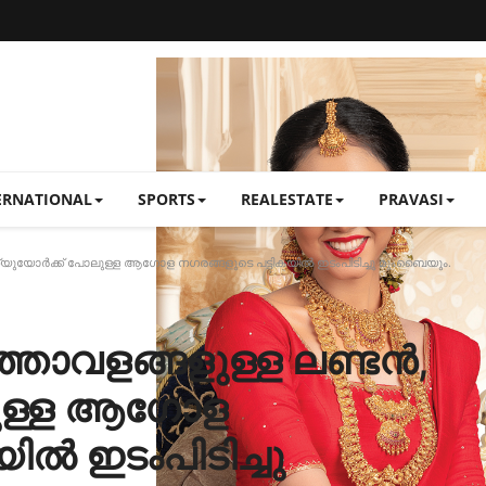
ERNATIONAL
SPORTS
REALESTATE
PRAVASI
ന്യുയോർക്ക് പോലുള്ള ആഗോള നഗരങ്ങളുടെ പട്ടികയിൽ ഇടംപിടിച്ചു മുംബൈയും.
്താവളങ്ങളുള്ള ലണ്ടൻ,
ലുള്ള ആഗോള
ിൽ ഇടംപിടിച്ചു