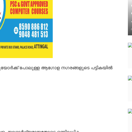
്യുയോർക്ക് പോലുള്ള ആഗോള നഗരങ്ങളുടെ പട്ടികയിൽ
ാവളം യാഥാർഥ്യമായതോടെ ഒന്നിലധികം