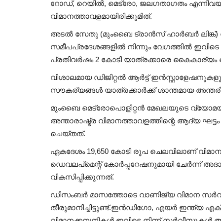
റോഡ്, റെയിൽ, മെട്രോ, ജലഗതാഗതം എന്നിവയുമായ
വിമാനത്താവളമായിരിക്കുമിത്.
അടൽ സേതു (മുംബൈ ട്രാൻസ് ഹാർബർ ലിങ്ക്) വഴ
സമീപപ്രദേശങ്ങളിൽ നിന്നും വേഗത്തിൽ ഇവിടെ
പ്രതിവർഷം 2 കോടി യാത്രക്കാരെ കൈകാര്യം 
വിശാലമായ ഡിജിറ്റൽ ആർട്ട് ഇൻസ്റ്റാളേഷനുകള
സൗകര്യങ്ങൾ യാത്രക്കാർക്ക് ശാന്തമായ അന്തര
മുംബൈ മെട്രോപൊളിറ്റൻ മേഖലയുടെ വ്യോമയാ
അന്താരാഷ്ട്ര വിമാനത്താവളത്തിന്റെ ആദ്യ ഘട്ട
ചെയ്തത്.
ഏകദേശം 19,650 കോടി രൂപ ചെലവിലാണ് വിമാനത്താവ
ഡെവലപ്മെന്റ് കോർപ്പറേഷനുമായി ചേർന്ന് അദാന
വികസിപ്പിക്കുന്നത്.
ഡിസംബർ മാസത്തോടെ വാണിജ്യ വിമാന സർവീസ
തീരുമാനിച്ചിട്ടുണ്ട്.ഇൻഡിഗോ, എയർ ഇന്ത്യ
വിമാനക്കമ്പനികൾ ഇവിടെ നിന്ന് സർവീസുകൾ ആര