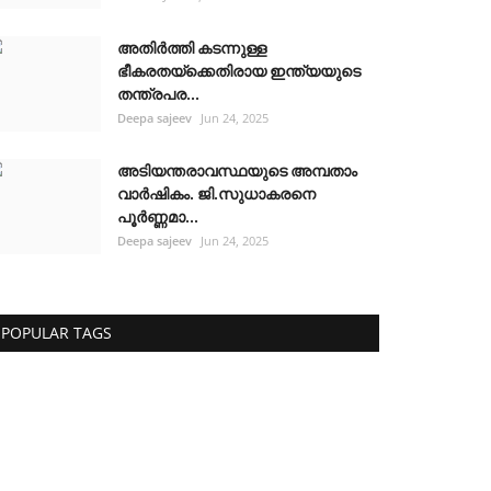
അതിർത്തി കടന്നുള്ള
ഭീകരതയ്ക്കെതിരായ ഇന്ത്യയുടെ
തന്ത്രപര...
Deepa sajeev
Jun 24, 2025
അടിയന്തരാവസ്ഥയുടെ അമ്പതാം
വാർഷികം. ജി.സുധാകരനെ
പൂർണ്ണമാ...
Deepa sajeev
Jun 24, 2025
POPULAR TAGS