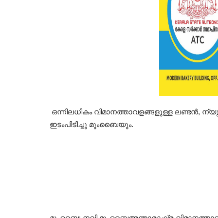
ഒന്നിലധികം വിമാനത്താവളങ്ങളുള്ള ലണ്ടൻ, ന
ഇടംപിടിച്ചു മുംബൈയും.
മുംബൈ: നവി മുംബൈഅന്താരാഷ്ട്ര വിമാനത്ത