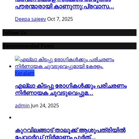
പൗരന്മാരായി കാണുന്നു:പ്രവാസ...
Deepa sajeev
Oct 7, 2025
Follow Us
Recommended Posts
Keralam
എല്ലാ കിടപ്പു രോഗികൾക്കും പരിചരണം
നിർണായക ചുവടുവെപ്പുമ...
admin
Jun 24, 2025
കുറവിലങ്ങാട് താലൂക്ക് ആശുപത്രിയിൽ
പേവാർഡ് നിർമാണം പൂർത്...