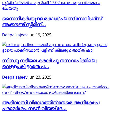
സൈനികർക്കുള്ള രക്ഷക് പ്ലസ് സേവിംഗ്സ്
അക്കൗണ്ട് സ്കീമിന്...
Deepa sajeev
Jun 19, 2025
സിന്ധു നദീജല കരാർ പു നസ്ഥാപിക്കില്ല,
വെള്ളം കി ട്ടാതെ പ...
Deepa sajeev
Jun 23, 2025
ആദിവാസി വിഭാഗത്തിന് നേരെ അധിക്ഷേപ
പരാമർശം: നടൻ വിജയ് ദേ...