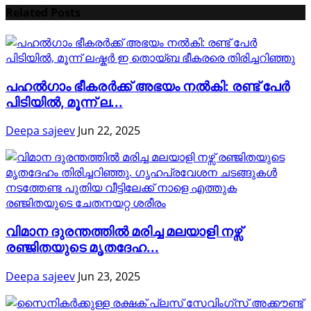
Related Posts
പഹൽഗാം ഭീകരർക്ക് അഭയം നൽകി: രണ്ട് പേർ
പിടിയിൽ, മൂന്ന് ല...
Deepa sajeev
Jun 22, 2025
വിമാന ദുരന്തത്തിൽ മരിച്ച മലയാളി നഴ്സ്
രഞ്ജിതയുടെ മൃതദേഹ...
Deepa sajeev
Jun 23, 2025