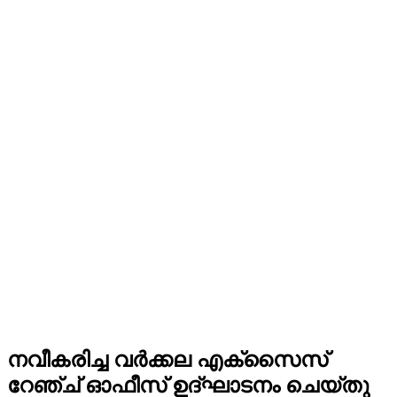
നവീകരിച്ച വർക്കല എക്സൈസ്
റേഞ്ച് ഓഫീസ് ഉദ്ഘാടനം ചെയ്തു