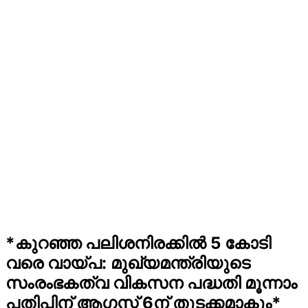
*കുറഞ്ഞ പലിശനിരക്കിൽ 5 കോടി
വരെ വായ്പ: മുഖ്യമന്ത്രിയുടെ
സംരംഭകത്വ വികസന പദ്ധതി മൂന്നാം
പതിപ്പിന് ആഗസ്റ്റ് 6ന് തുടക്കമാകും*