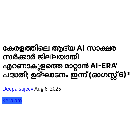
കേരളത്തിലെ ആദ്യ AI സാക്ഷര
സർക്കാർ ജില്ലയായി
എറണാകുളത്തെ മാറ്റാൻ AI-ERA'
പദ്ധതി; ഉദ്ഘാടനം ഇന്ന് (ഓഗസ്റ്റ് 6)*
Deepa sajeev
Aug 6, 2026
Keralam